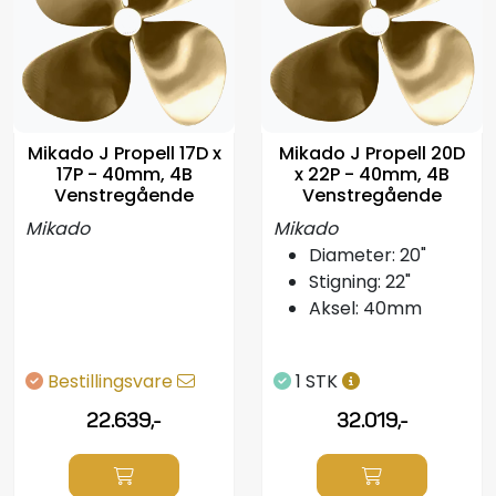
Propeller
Servicesett
Outlet
Mikado J Propell 17D x
Mikado J Propell 20D
17P - 40mm, 4B
x 22P - 40mm, 4B
Venstregående
Venstregående
Mikado
Mikado
Diameter: 20"
Stigning: 22"
Aksel: 40mm
Bestillingsvare
1 STK
22.639,-
32.019,-