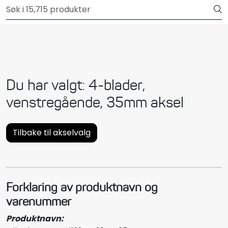
Skip to main content
Outlet
Båtutstyr
Brannslukkere & sikkerhet
Du har valgt: 4-blader,
Elektrisk
venstregående, 35mm aksel
Motordeler
Tilbake til akselvalg
Propeller
Pumper
Forklaring av produktnavn og
varenummer
Servicesett
Produktnavn: