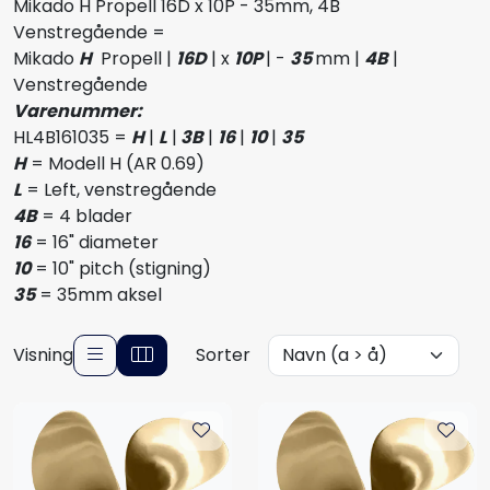
Mikado H Propell 16D x 10P - 35mm, 4B
Styring/kontroll
Venstregående =
Mikado
H
Propell |
16D
| x
10
P
| -
35
mm |
4
B
|
Verktøy
Venstregående
Varenummer:
HL4B161035 =
H
|
L
|
3B
|
16
|
10
|
3
5
Outlet
H
= Modell H (AR 0.69)
L
= Left, venstregående
Motordelsvelger/SONAR
4B
= 4 blader
16
= 16" diameter
Anoder
10
= 10" pitch (stigning)
35
= 35mm aksel
Brannslukkere
Visning
Sorter
Hydraulisk styring
Motordeler