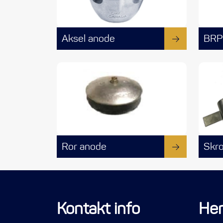
Aksel anode
BRP
Ror anode
Skr
Kontakt info
Her