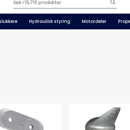
Outlet
slukkere
Hydraulisk styring
Motordeler
Prope
Våre kataloger