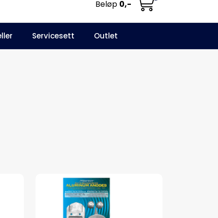
Beløp
0,-
0
ller
Servicesett
Outlet
NO
Infosenter
Favoritter
Logg inn