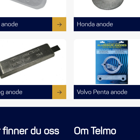
 anode
Honda anode
og anode
Volvo Penta anode
 finner du oss
Om Telmo