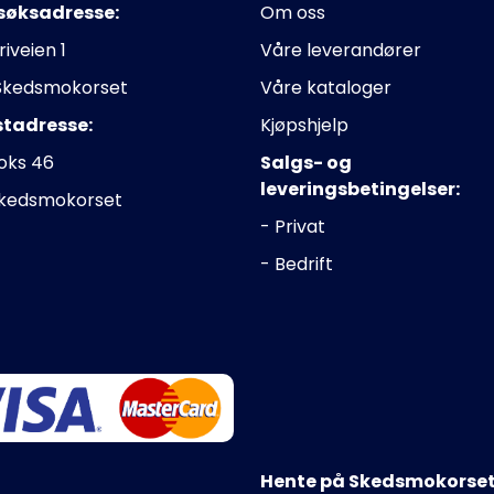
søksadresse:
Om oss
riveien 1
Våre leverandører
Skedsmokorset
Våre kataloger
stadresse:
Kjøpshjelp
oks 46
Salgs- og
leveringsbetingelser:
Skedsmokorset
- Privat
- Bedrift
Hente på Skedsmokorset