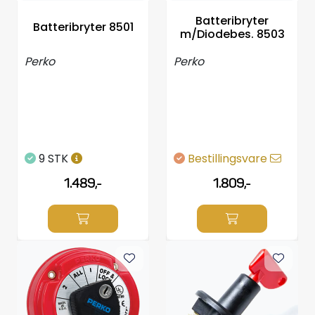
Styring/kontroll
Batteribryter
Batteribryter 8501
m/Diodebes. 8503
Verktøy
Perko
Perko
Outlet
Motordelsvelger/SONAR
9 STK
Bestillingsvare
Anoder
1.489,-
1.809,-
Brannslukkere
Hydraulisk styring
Motordeler