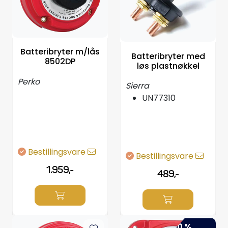
Propeller
Servicesett
Batteribryter m/lås
Batteribryter med
8502DP
Outlet
løs plastnøkkel
Perko
Sierra
UN77310
Bestillingsvare
Bestillingsvare
1.959,-
489,-
-30 %