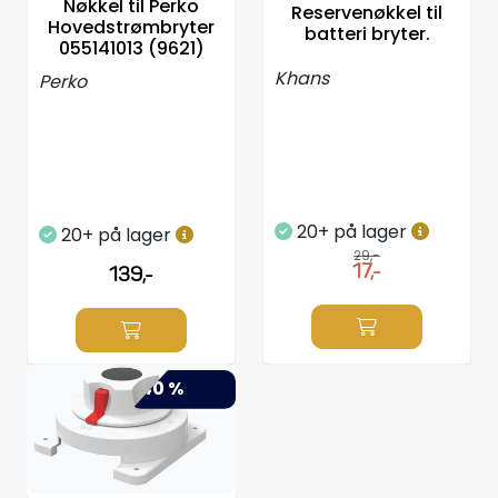
Nøkkel til Perko
Reservenøkkel til
Hovedstrømbryter
batteri bryter.
055141013 (9621)
Khans
Perko
20+ på lager
20+ på lager
29,-
17,-
139,-
-40 %