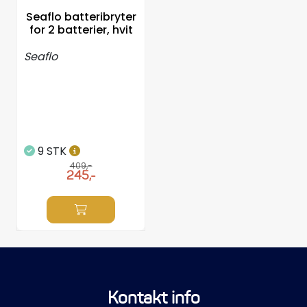
Seaflo batteribryter
for 2 batterier, hvit
Seaflo
9 STK
409,-
245,-
Kontakt info