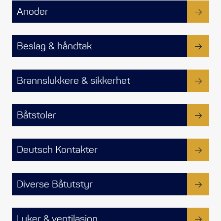
Styring/kontroll
Anoder
Verktøy
Beslag & håndtak
Outlet
Brannslukkere & sikkerhet
Motordelsvelger/SONAR
Båtstoler
Anoder
Brannslukkere
Deutsch Kontakter
Hydraulisk styring
Diverse Båtutstyr
Motordeler
Luker & ventilasjon