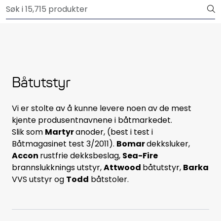
Skip to main content
Outlet
Båtutstyr
Brannslukkere & sikkerhet
Båtutstyr
Elektrisk
Vi er stolte av å kunne levere noen av de mest
kjente produsentnavnene i båtmarkedet.
Motordeler
Slik som
Martyr
anoder, (best i test i
Båtmagasinet test 3/2011).
Bomar
dekksluker,
Propeller
Accon
rustfrie dekksbeslag,
Sea-Fire
brannslukknings utstyr,
Attwood
båtutstyr,
Barka
Pumper
VVS utstyr og
Todd
båtstoler.
Servicesett