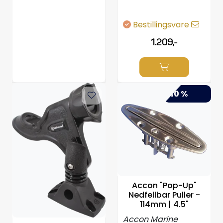
Bestillingsvare
1.209,-
-40 %
Accon "Pop-Up"
Nedfellbar Puller -
114mm | 4.5"
Accon Marine