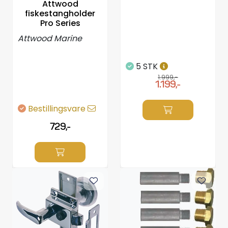
Attwood
fiskestangholder
Pro Series
Attwood Marine
5 STK
1.999,-
1.199,-
Bestillingsvare
729,-