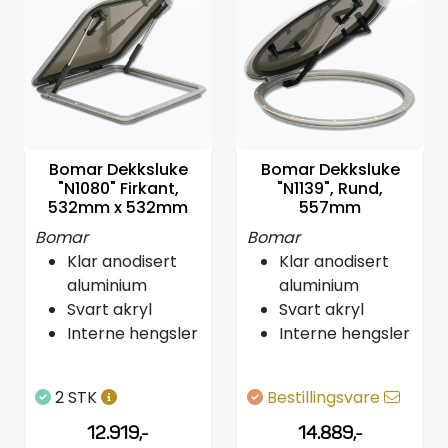
Bomar Dekksluke
Bomar Dekksluke
"N1080" Firkant,
"N1139", Rund,
532mm x 532mm
557mm
Bomar
Bomar
Klar anodisert
Klar anodisert
aluminium
aluminium
Svart akryl
Svart akryl
Interne hengsler
Interne hengsler
2 STK
Bestillingsvare
12.919,-
14.889,-