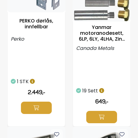
PERKO dørlås,
innfellbar
Yanmar
motoranodesett,
Perko
6LP, 6LY, 4LHA, Zink
119574-18790
Canada Metals
1 STK
19 Sett
2.449,-
649,-