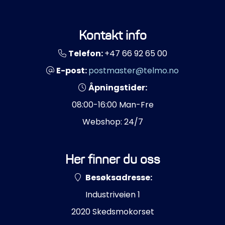
Styring/kontroll
Kontakt info
Verktøy
Telefon:
+47 66 92 65 00
Outlet
E-post:
postmaster@telmo.no
Åpningstider:
Motordelsvelger/SONAR
08:00-16:00 Man-Fre
Anoder
Webshop: 24/7
Brannslukkere
Her finner du oss
Hydraulisk styring
Besøksadresse:
Industriveien 1
Motordeler
2020 Skedsmokorset