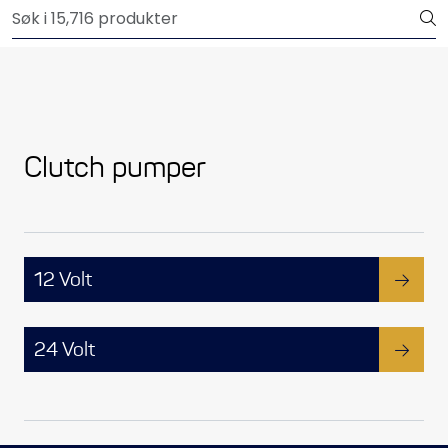
Skip to main content
Outlet
Båtutstyr
Brannslukkere & sikkerhet
Clutch pumper
Elektrisk
Motordeler
12 Volt
Propeller
24 Volt
Pumper
Servicesett