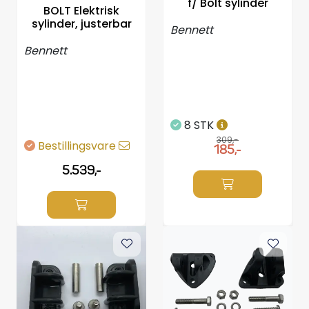
f/ Bolt sylinder
BOLT Elektrisk
sylinder, justerbar
Bennett
Bennett
8 STK
309,-
Bestillingsvare
185,-
5.539,-