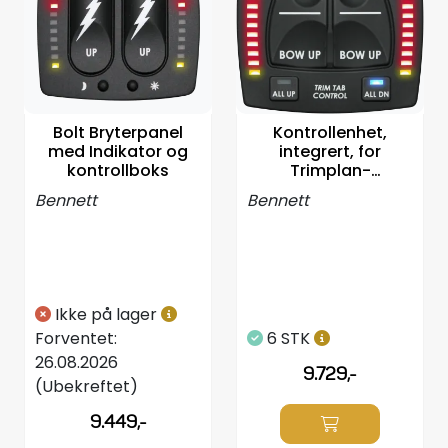
Propeller
Servicesett
Outlet
Bolt Bryterpanel
Kontrollenhet,
med Indikator og
integrert, for
kontrollboks
Trimplan-
styreposisjon - OBI
Bennett
Bennett
Ikke på lager
Forventet:
6 STK
26.08.2026
9.729,-
(Ubekreftet)
9.449,-