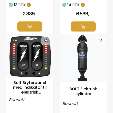
13 STK
14 STK
2.339,-
6.539,-
Bolt Bryterpanel
med Indikator til
BOLT Elektrisk
elektrisk
sylinder
trimplansystem
Bennett
Bennett