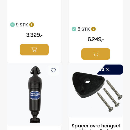
9 STK
5 STK
3.329,-
6.249,-
-40 %
Spacer øvre hengsel