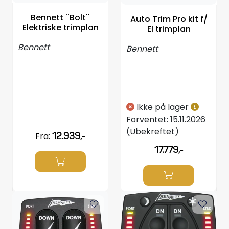
Styring/kontroll
Bennett ''Bolt''
Auto Trim Pro kit f/
Elektriske trimplan
El trimplan
Verktøy
Bennett
Bennett
Outlet
Motordelsvelger/SONAR
Ikke på lager
Forventet:
15.11.2026
Anoder
(Ubekreftet)
Fra:
12.939,-
17.779,-
Brannslukkere
Hydraulisk styring
Motordeler