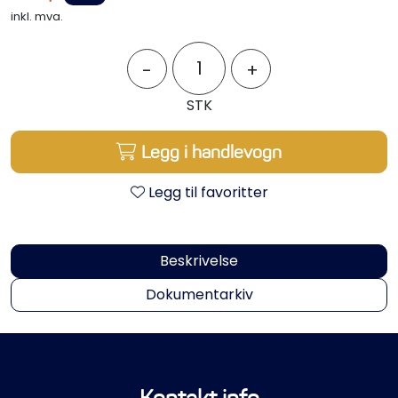
Propeller
inkl. mva.
Servicesett
-
+
STK
Outlet
Legg i handlevogn
Legg til favoritter
Beskrivelse
Dokumentarkiv