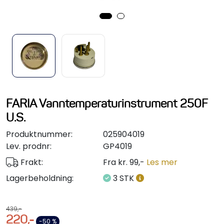
Styring/kontroll
Verktøy
Outlet
Motordelsvelger/SONAR
FARIA Vanntemperaturinstrument 250F
U.S.
Anoder
Produktnummer:
025904019
Lev. prodnr:
GP4019
Brannslukkere
Frakt:
Fra kr. 99,-
Les mer
Hydraulisk styring
Lagerbeholdning:
3 STK
Motordeler
439,-
220,-
-50 %