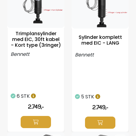
Propeller
Servicesett
Trimplansylinder
Outlet
Sylinder komplett
med EIC, 30ft kabel
med EIC - LANG
- Kort type (3ringer)
Bennett
Bennett
6 STK
5 STK
2.749,-
2.749,-