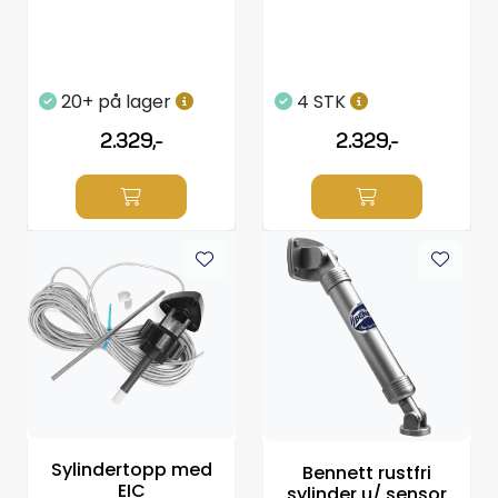
20+ på lager
4 STK
2.329,-
2.329,-
Sylindertopp med
Bennett rustfri
EIC
sylinder u/ sensor