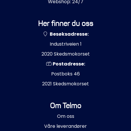
Webshop: 24/7
Styring/kontroll
Verktøy
Her finner du oss
Besøksadresse:
Outlet
Industriveien 1
Motordelsvelger/SONAR
2020 Skedsmokorset
Postadresse:
Anoder
Postboks 46
2021 Skedsmokorset
Brannslukkere
Hydraulisk styring
Om Telmo
Om oss
Motordeler
Våre leverandører