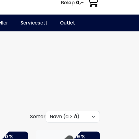
Beløp
0,-
0
ller
Servicesett
Outlet
NO
Infosenter
Favoritter
Logg inn
Sorter
-50 %
-49 %