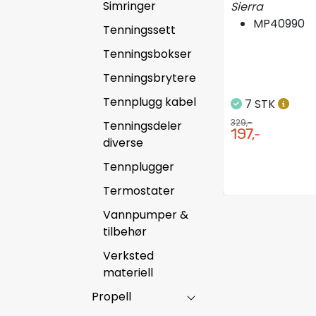
Simringer
Sierra
MP40990
Tenningssett
Tenningsbokser
Tenningsbrytere
Tennplugg kabel
7 STK
329,-
Tenningsdeler
197,-
diverse
Tennplugger
Termostater
Vannpumper &
tilbehør
Verksted
materiell
Propell