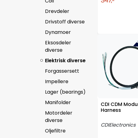
347,-
Coil
Drevdeler
Drivstoff diverse
Dynamoer
-4
Eksosdeler
diverse
Elektrisk diverse
Forgassersett
Impellere
Lager (bearings)
Manifolder
CDI CDM Modul
Harness
Motordeler
diverse
CDIElectronics
Oljefiltre