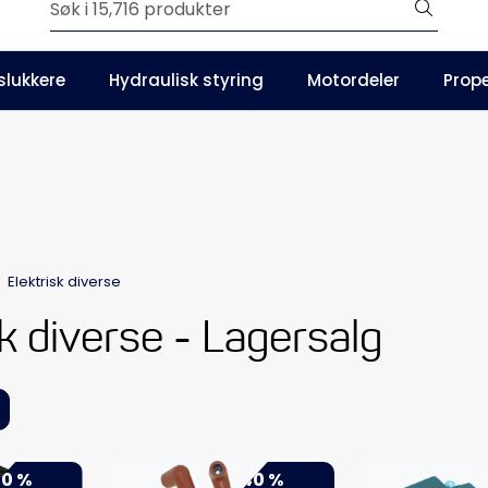
Outlet
slukkere
Hydraulisk styring
Motordeler
Prope
Våre kataloger
Elektrisk diverse
sk diverse - Lagersalg
0 %
-40 %