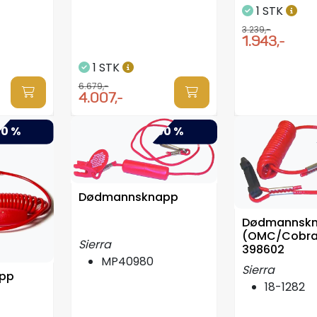
1 STK
3.239,-
1.943,-
1 STK
6.679,-
4.007,-
0 %
-50 %
Dødmannsknapp
Dødmannsk
(OMC/Cobra),
Sierra
398602
MP40980
Sierra
pp
18-1282