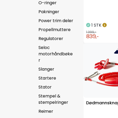
O-ringer
Pakninger
Power trim deler
1 STK
Propellmuttere
1.399,-
839,-
Regulatorer
Seloc
-4
motorhåndbøke
r
Slanger
Startere
Stator
Stempel &
stempelringer
Dødmannskna
Reimer