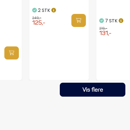
2 STK
249,-
7 STK
125,-
219,-
131,-
Vis flere