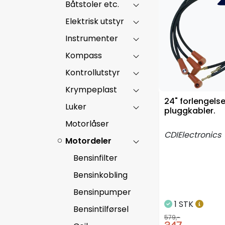
Båtstoler etc.
Elektrisk utstyr
Instrumenter
Kompass
Kontrollutstyr
Krympeplast
24" forlengelse
Luker
pluggkabler.
Motorlåser
CDIElectronics
Motordeler
Bensinfilter
Bensinkobling
Bensinpumper
1 STK
Bensintilførsel
579,-