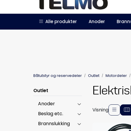
Skip to main content
|
|
Alle produkter
Anoder
Brann
Trustpilot
Forhandlersøknad
Båtutstyr og reservedeler
Outlet
Motordeler
Elektri
Outlet
Anoder
Visning
Beslag etc.
Brannslukking
-4