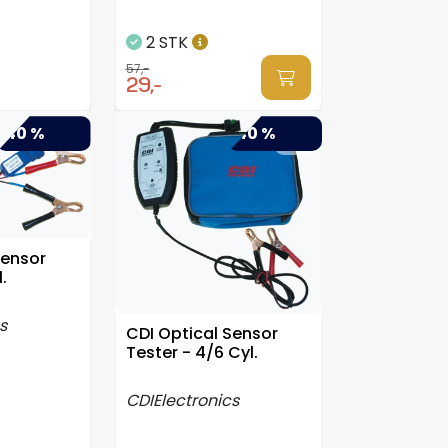
2 STK
57,-
29,-
-40 %
-40 %
Sensor
.
s
CDI Optical Sensor
Tester - 4/6 Cyl.
CDIElectronics