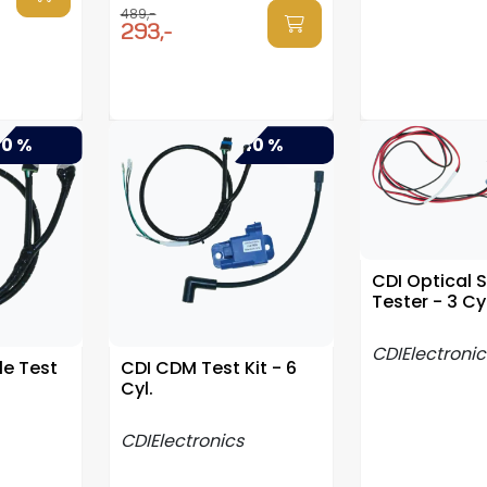
489,-
293,-
0 %
-40 %
CDI Optical 
Tester - 3 Cyl
CDIElectronic
e Test
CDI CDM Test Kit - 6
Cyl.
CDIElectronics