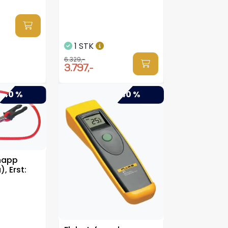
1 STK
6.329,-
3.797,-
-40 %
-40 %
napp
 Erst: