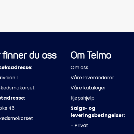
 finner du oss
Om Telmo
søksadresse:
Om oss
riveien 1
Våre leverandører
Skedsmokorset
Våre kataloger
stadresse:
Kjøpshjelp
oks 46
Salgs- og
leveringsbetingelser:
Skedsmokorset
- Privat