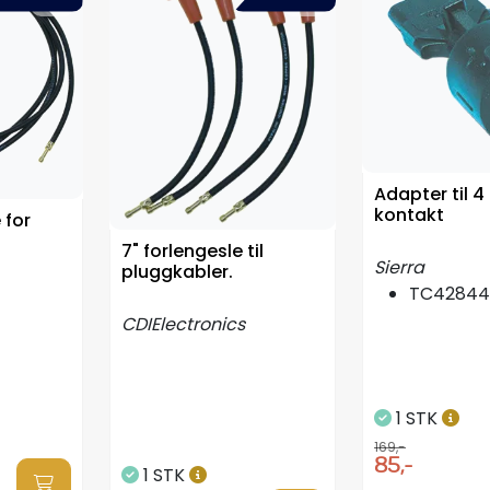
Adapter til 4 
kontakt
 for
7" forlengesle til
Sierra
pluggkabler.
TC42844
CDIElectronics
1 STK
169,-
85,-
1 STK