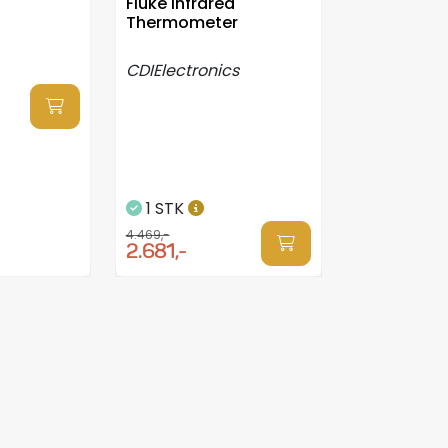
Fluke Infrared
Thermometer
CDIElectronics
1 STK
4.469,-
2.681,-