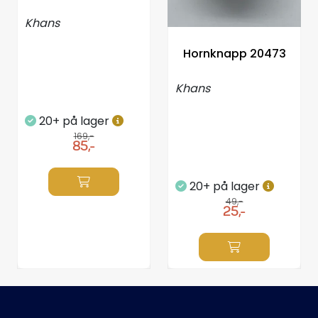
Styring/kontroll
Khans
Verktøy
Hornknapp 20473
Khans
Outlet
20+ på lager
Motordelsvelger/SONAR
169,-
85,-
Anoder
20+ på lager
49,-
Brannslukkere
25,-
Hydraulisk styring
Motordeler