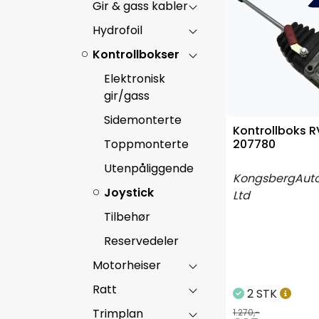
Gir & gass kabler
Hydrofoil
Kontrollbokser
Elektronisk
gir/gass
Sidemonterte
Kontrollboks 
Toppmonterte
207780
Utenpåliggende
KongsbergAut
Joystick
Ltd
Tilbehør
Reservedeler
Motorheiser
Ratt
2 STK
Trimplan
1.270,-