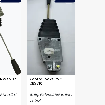
RVC 211711
Kontrollboks RVC
263710
ABNordicC
AdigoDrivesABNordicC
ontrol