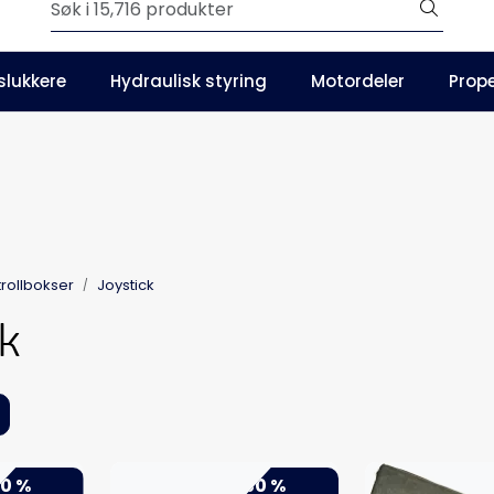
Outlet
slukkere
Hydraulisk styring
Motordeler
Prope
Våre kataloger
rollbokser
Joystick
k
0 %
-50 %