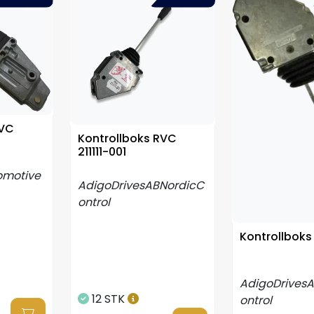
RVC
Kontrollboks RVC
211111-001
omotive
AdigoDrivesABNordicC
ontrol
Kontrollboks 
AdigoDrives
12 STK
ontrol