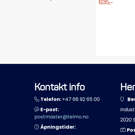
635,-
Kontakt info
Her
Telefon:
+47 66 92 65 00
Be
E-post:
Indust
postmaster@telmo.no
2020 
Åpningstider:
Po