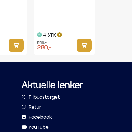
4 STK
559,-
280,-
Aktuelle lenker
Tilbudstorget
Retur
Facebook
YouTube