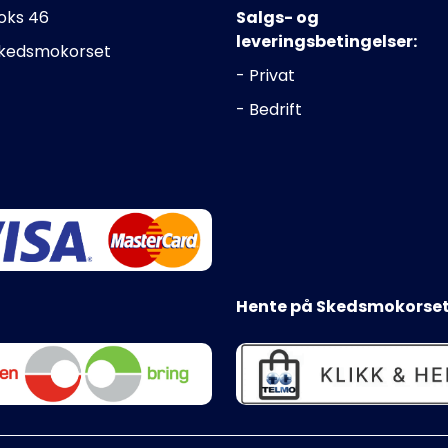
oks 46
Salgs- og
leveringsbetingelser:
Skedsmokorset
- Privat
- Bedrift
Hente på Skedsmokorset