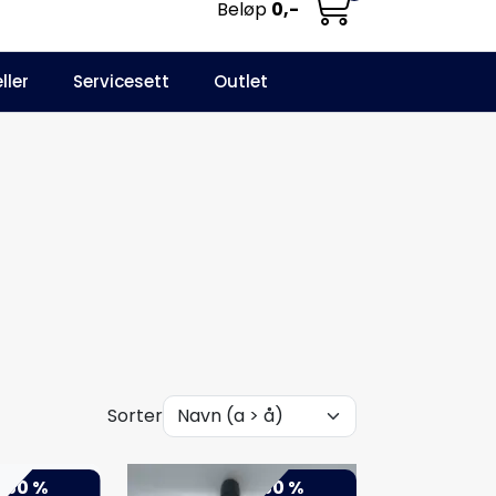
Beløp
0,-
0
ller
Servicesett
Outlet
NO
Infosenter
Favoritter
Logg inn
Sorter
-50 %
-50 %