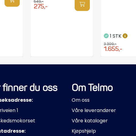
549,-
275,-
1 STK
3.309,-
1.655,-
 finner du oss
Om Telmo
søksadresse:
Om oss
riveien 1
Våre leverandører
Skedsmokorset
Våre kataloger
stadresse:
Kjøpshjelp