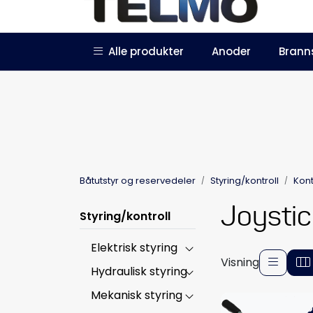
Skip to main content
|
|
Alle produkter
Anoder
Brann
Trustpilot
Forhandlersøknad
Båtutstyr og reservedeler
Styring/kontroll
Kont
Joystic
Styring/kontroll
Elektrisk styring
Visning
Hydraulisk styring
Mekanisk styring
-5