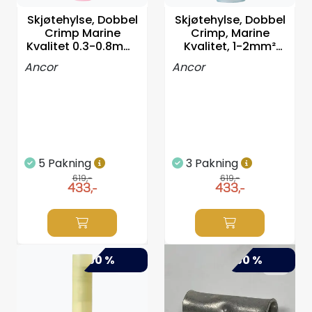
Styring/kontroll
Skjøtehylse, Dobbel
Skjøtehylse, Dobbel
Crimp Marine
Crimp, Marine
Kvalitet 0.3-0.8mm²
Kvalitet, 1-2mm²
Verktøy
-100stk
-100stk
Ancor
Ancor
Outlet
Motordelsvelger/SONAR
5 Pakning
3 Pakning
Anoder
619,-
619,-
433,-
433,-
Brannslukkere
Hydraulisk styring
-50 %
-50 %
Motordeler