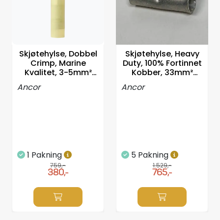
Propeller
Servicesett
Skjøtehylse, Dobbel
Skjøtehylse, Heavy
Outlet
Crimp, Marine
Duty, 100% Fortinnet
Kvalitet, 3-5mm²
Kobber, 33mm²
-100stk
-25stk
Ancor
Ancor
1 Pakning
5 Pakning
759,-
1.529,-
380,-
765,-