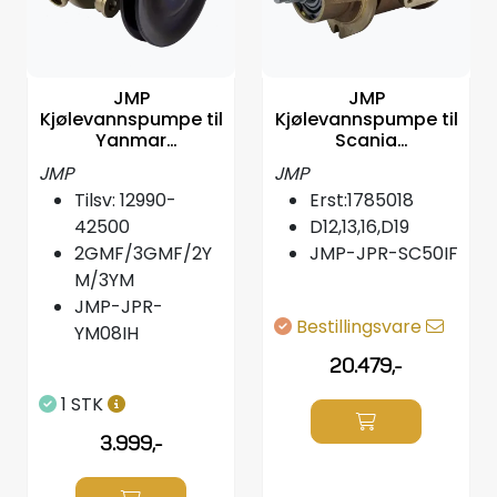
JMP
JMP
Kjølevannspumpe til
Kjølevannspumpe til
Yanmar
Scania
2GMF/3GMF/2YM/3
DI9/DI12/DI13/DI16
JMP
JMP
YM,12990-42500
Tilsv: 12990-
Erst:1785018
42500
D12,13,16,D19
2GMF/3GMF/2Y
JMP-JPR-SC50IF
M/3YM
JMP-JPR-
Bestillingsvare
YM08IH
20.479,-
1 STK
3.999,-