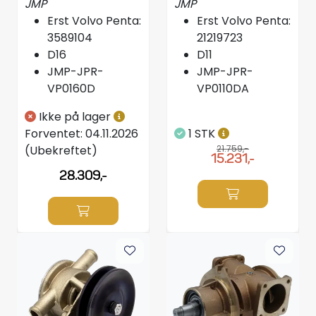
JMP
JMP
Erst Volvo Penta:
Erst Volvo Penta:
3589104
21219723
D16
D11
JMP-JPR-
JMP-JPR-
VP0160D
VP0110DA
Ikke på lager
Forventet:
04.11.2026
1 STK
(Ubekreftet)
21.759,-
15.231,-
28.309,-