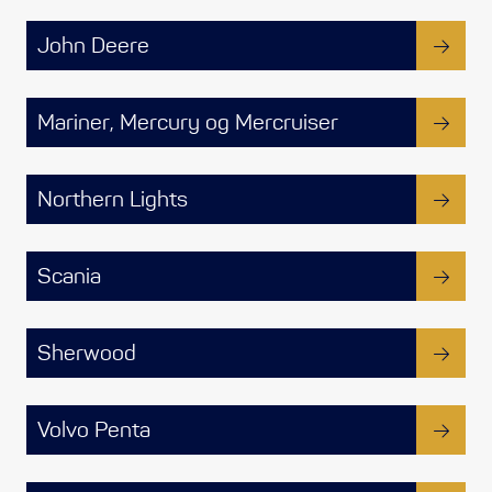
Styring/kontroll
John Deere
Verktøy
Mariner, Mercury og Mercruiser
Outlet
Northern Lights
Motordelsvelger/SONAR
Anoder
Scania
Brannslukkere
Sherwood
Hydraulisk styring
Volvo Penta
Motordeler