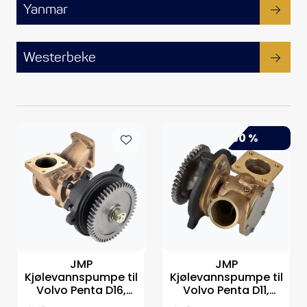
Propeller
Yanmar
Servicesett
Westerbeke
Outlet
-30 %
JMP
JMP
Kjølevannspumpe til
Kjølevannspumpe til
Volvo Penta D16,
Volvo Penta D11,
tilsvarer: 3589104
tilsvarer: 21219723