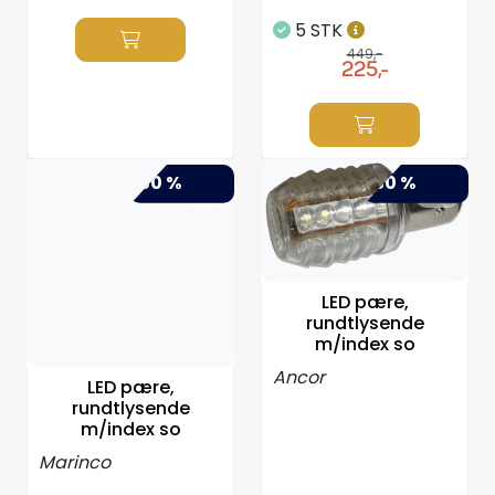
5 STK
449,-
225,-
-50 %
-30 %
LED pære,
rundtlysende
m/index so
Ancor
LED pære,
rundtlysende
m/index so
Marinco