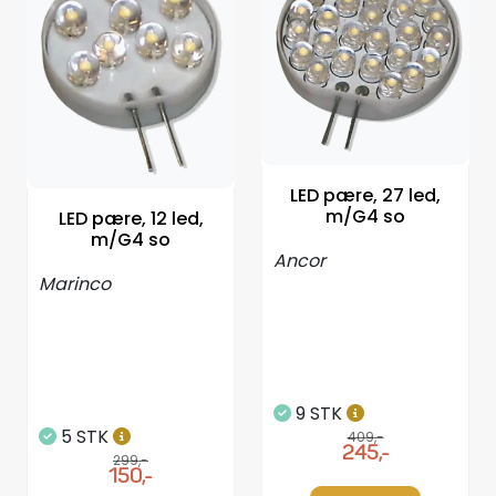
LED pære, 27 led,
m/G4 so
LED pære, 12 led,
m/G4 so
Ancor
Marinco
9 STK
5 STK
409,-
245,-
299,-
150,-