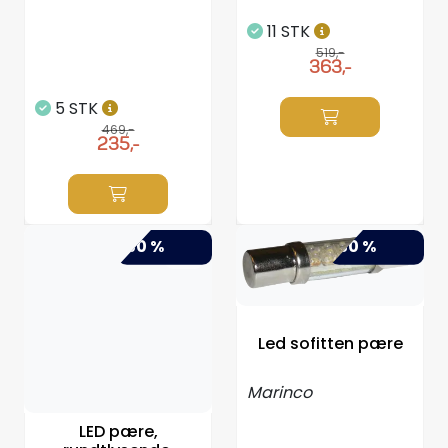
11 STK
519,-
363,-
5 STK
469,-
235,-
-50 %
-30 %
Led sofitten pære
Marinco
LED pære,