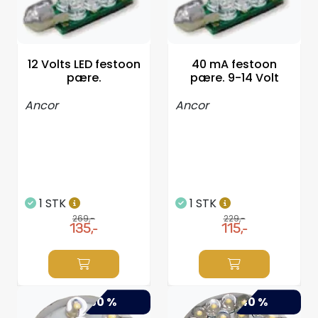
Propeller
Servicesett
12 Volts LED festoon
40 mA festoon
pære.
pære. 9-14 Volt
Outlet
Ancor
Ancor
1 STK
1 STK
269,-
229,-
135,-
115,-
-50 %
-40 %