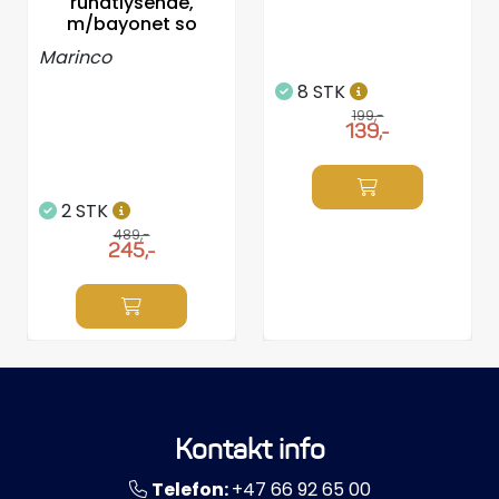
rundtlysende,
m/bayonet so
Marinco
8 STK
199,-
139,-
2 STK
489,-
245,-
Kontakt info
Telefon:
+47 66 92 65 00