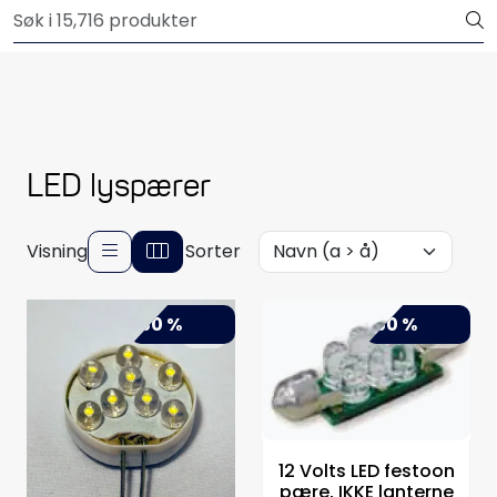
Skip to main content
Outlet
Båtutstyr
Brannslukkere & sikkerhet
LED lyspærer
Elektrisk
Visning
Sorter
Motordeler
-50 %
-50 %
Propeller
Pumper
Servicesett
12 Volts LED festoon
pære, IKKE lanterne