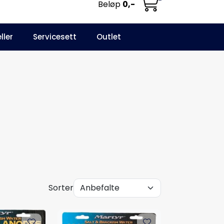
Beløp
0,-
0
ller
Servicesett
Outlet
NO
Infosenter
Favoritter
Logg inn
Sorter