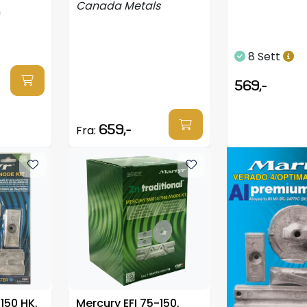
Canada Metals
m
8 Sett
569,-
659,-
Fra:
150 HK.
Mercury EFI 75-150,