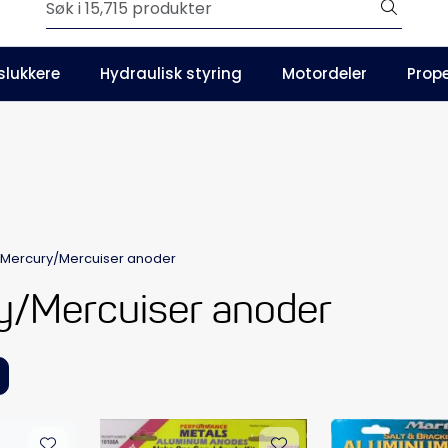
Outlet
slukkere
Hydraulisk styring
Motordeler
Prope
Våre kataloger
Mercury/Mercuiser anoder
y/Mercuiser anoder