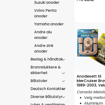
Suzuki anoder
Volvo Penta
anoder
Yamaha anoder
Andre alu
anoder
Andre zink
anoder
Beslag & håndtak
Brannslukkere &
sikkerhet
Anodesett til
Båtstoler
MerCruiser Bra
1989-2003, Vel
Deutsch Kontakter
materiale
Canada Metal
Diverse Båtutstyr
Velg mello
Aluminium
Luker & ventilasjon