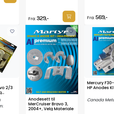
569,-
Fra:
329,-
Fra:
Mercury F30
vo 2/3
HP Anodes KI
g
Anodesett til
s
Canada Meta
MerCruiser Bravo 3,
m:
2004+, Velg Materiale