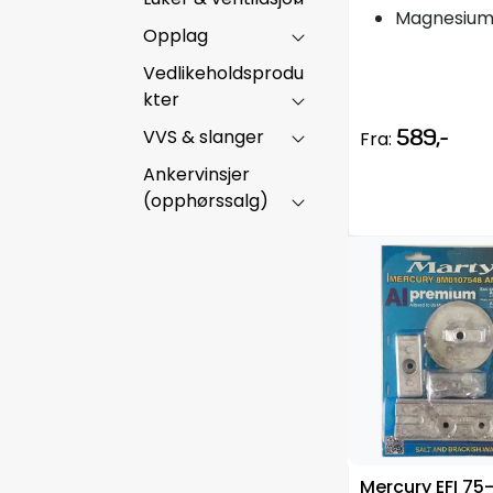
Magnesiu
Opplag
Vedlikeholdsprodu
kter
VVS & slanger
589,-
Fra:
Ankervinsjer
(opphørssalg)
Mercury EFI 75-