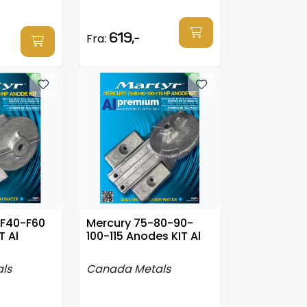
619,-
Fra:
-F40-F60
Mercury 75-80-90-
T Al
100-115 Anodes KIT Al
ls
Canada Metals