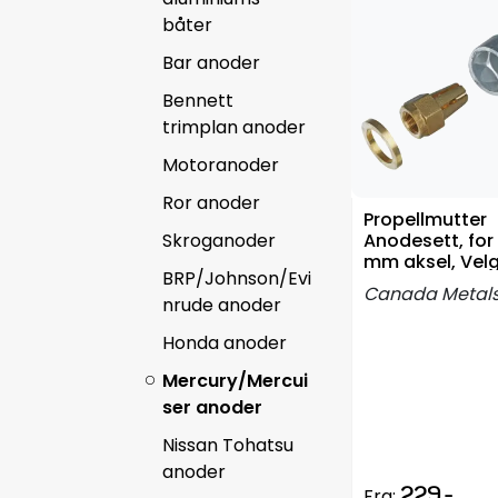
båter
Bar anoder
Bennett
trimplan anoder
Motoranoder
Ror anoder
Propellmutter
Skroganoder
Anodesett, for 
mm aksel, Velg
BRP/Johnson/Evi
Canada Metal
nrude anoder
Honda anoder
Mercury/Mercui
ser anoder
Nissan Tohatsu
anoder
229,-
Fra: