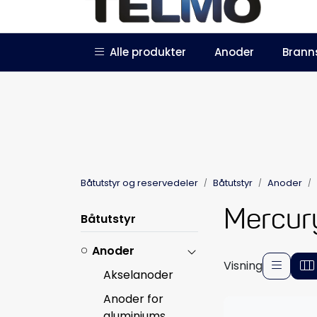
Skip to main content
|
|
Alle produkter
Anoder
Brann
Trustpilot
Forhandlersøknad
Båtutstyr og reservedeler
Båtutstyr
Anoder
Mercur
Båtutstyr
Anoder
Visning
Akselanoder
Anoder for
aluminiums