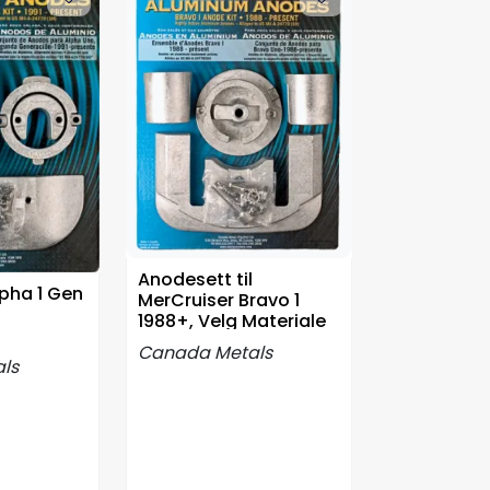
Anodesett til
lpha 1 Gen
MerCruiser Bravo 1
1988+, Velg Materiale
Canada Metals
ls