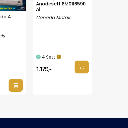
Anodesett 8M0116590
Al
ado 4
Canada Metals
ls
4 Sett
1.179,-