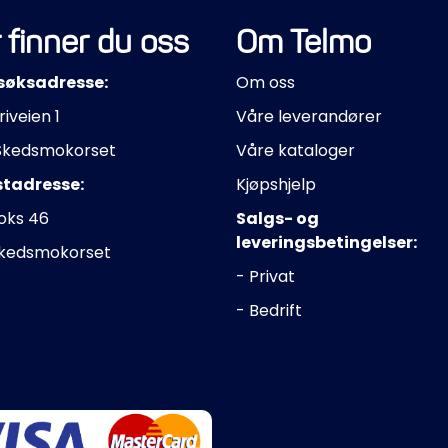
 finner du oss
Om Telmo
søksadresse:
Om oss
riveien 1
Våre leverandører
Skedsmokorset
Våre kataloger
stadresse:
Kjøpshjelp
oks 46
Salgs- og
leveringsbetingelser:
Skedsmokorset
- Privat
- Bedrift