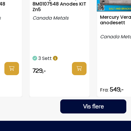
48
8M0107548 Anodes KIT
Zn5
Mercury Ver
s
Canada Metals
anodesett
Canada Meta
3 Sett
729,-
549,-
Fra:
Vis flere