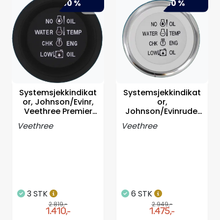
-50 %
-50 %
Systemsjekkindikat
Systemsjekkindikat
or, Johnson/Evinr,
or,
Veethree Premier
Johnson/Evinrude,
Pro 2"
Veethree Lido Pro 2"
Veethree
Veethree
3 STK
6 STK
2.819,-
2.949,-
1.410,-
1.475,-