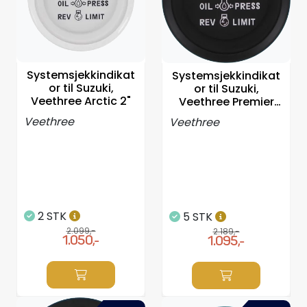
Propeller
Servicesett
Systemsjekkindikat
Systemsjekkindikat
Outlet
or til Suzuki,
or til Suzuki,
Veethree Arctic 2"
Veethree Premier
Pro 2"
Veethree
Veethree
2 STK
5 STK
2.099,-
2.189,-
1.050,-
1.095,-