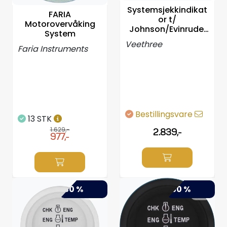
Styring/kontroll
Systemsjekkindikat
FARIA
or t/
Motorovervåking
Johnson/Evinrude,
System
Verktøy
Veethree Arctic 2"
Veethree
Faria Instruments
Outlet
Motordelsvelger/SONAR
Bestillingsvare
13 STK
Anoder
1.629,-
2.839,-
977,-
Brannslukkere
Hydraulisk styring
-50 %
-50 %
Motordeler