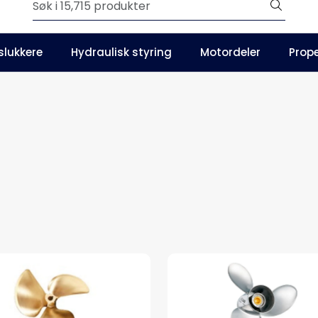
Outlet
slukkere
Hydraulisk styring
Motordeler
Prope
Våre kataloger