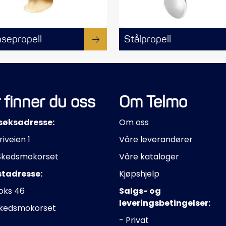
sepropell
Stålpropell
 finner du oss
Om Telmo
søksadresse:
Om oss
riveien 1
Våre leverandører
Skedsmokorset
Våre kataloger
stadresse:
Kjøpshjelp
oks 46
Salgs- og
leveringsbetingelser:
Skedsmokorset
- Privat