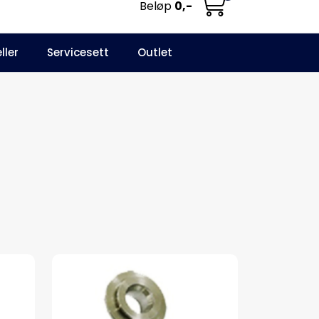
Beløp
0,-
0
ller
Servicesett
Outlet
NO
Infosenter
Favoritter
Logg inn