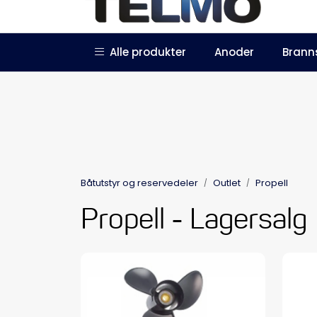
Skip to main content
|
|
Alle produkter
Anoder
Brann
Trustpilot
Forhandlersøknad
Båtutstyr og reservedeler
Outlet
Propell
Propell - Lagersalg