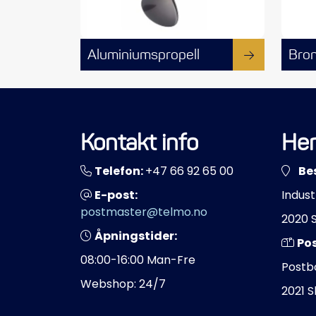
Aluminiumspropell
Bron
Kontakt info
Her
Telefon:
+47 66 92 65 00
Be
E-post:
Indust
postmaster@telmo.no
2020 
Åpningstider:
Po
08:00-16:00 Man-Fre
Postb
Webshop: 24/7
2021 