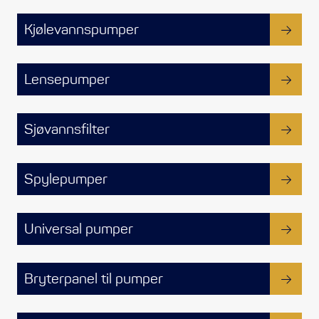
Styring/kontroll
Kjølevannspumper
Verktøy
Lensepumper
Outlet
Sjøvannsfilter
Motordelsvelger/SONAR
Anoder
Spylepumper
Brannslukkere
Universal pumper
Hydraulisk styring
Bryterpanel til pumper
Motordeler