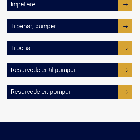
Propeller
Impellere
Servicesett
Tilbehør, pumper
Outlet
Tilbehør
Reservedeler til pumper
Reservedeler, pumper