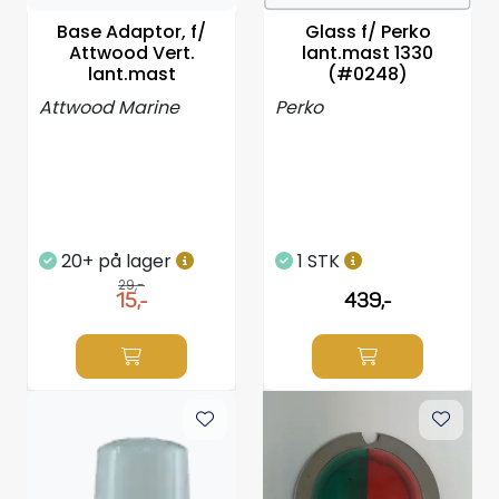
Styring/kontroll
Base Adaptor, f/
Glass f/ Perko
Attwood Vert.
lant.mast 1330
lant.mast
(#0248)
Verktøy
Attwood Marine
Perko
Outlet
Motordelsvelger/SONAR
20+ på lager
1 STK
Anoder
29,-
15,-
439,-
Brannslukkere
Hydraulisk styring
Motordeler