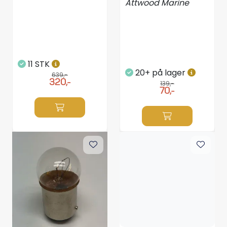
Attwood Marine
11 STK
20+ på lager
639,-
320,-
139,-
70,-