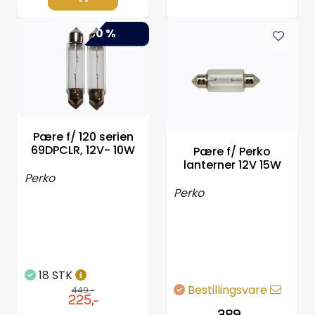
-50 %
Pære f/ 120 serien
69DPCLR, 12V- 10W
Pære f/ Perko
lanterner 12V 15W
Perko
Perko
18 STK
Bestillingsvare
449,-
225,-
389,-