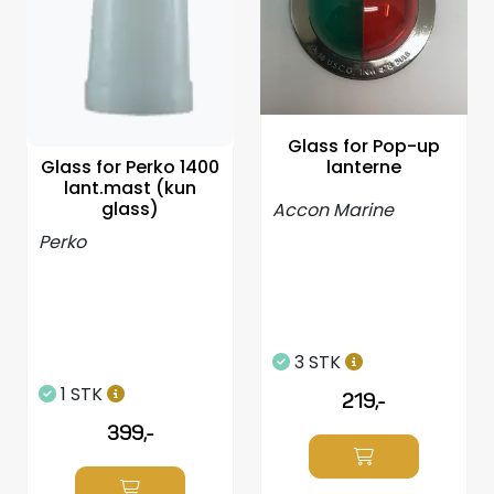
Propeller
Servicesett
Outlet
Glass for Pop-up
Glass for Perko 1400
lanterne
lant.mast (kun
glass)
Accon Marine
Perko
3 STK
1 STK
219,-
399,-