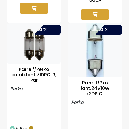
-30 %
-50 %
Pære f/Perko
komb.lant.71DPCLR,
Par
Pære f/Pko
lant.24V10W
Perko
72DP1CL
Perko
8 Par