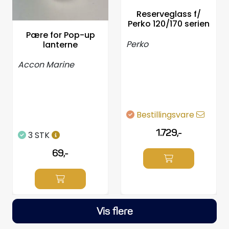
Reserveglass f/
Perko 120/170 serien
Pære for Pop-up
Perko
lanterne
Accon Marine
Bestillingsvare
1.729,-
3 STK
69,-
Vis flere