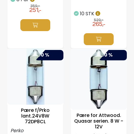
359,-
251,-
10 STK
529,-
265,-
-50 %
-50 %
Pære f/Prko
Pære for Attwood.
lant.24V8W
Quasar serien. 8 W -
72DP8CL
12V
Perko