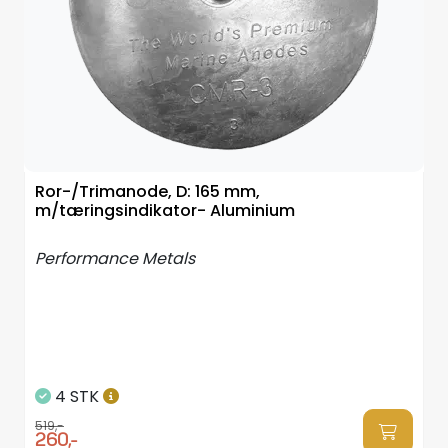
Styring/kontroll
Verktøy
Outlet
Motordelsvelger/SONAR
Ror-/Trimanode, D: 165 mm,
m/tæringsindikator- Aluminium
Anoder
Performance Metals
Brannslukkere
Hydraulisk styring
4 STK
Motordeler
519,-
260,-