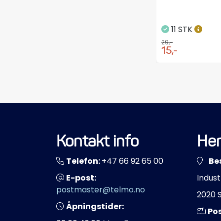
11 STK
29,-
15,-
Kontakt info
Her
Telefon:
+47 66 92 65 00
Be
E-post:
Indust
postmaster@telmo.no
2020 
Åpningstider:
Po