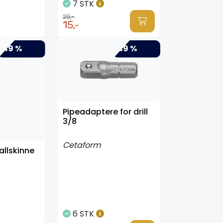
7 STK
29,-
15,-
-49 %
-49 %
Pipeadaptere for drill
3/8
Cetaform
llskinne
6 STK