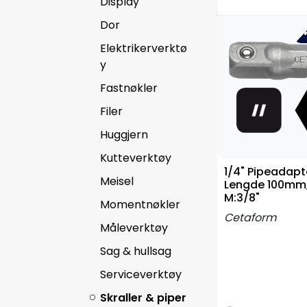
Display
Dor
-4
Elektrikerverktø
y
Fastnøkler
Filer
Huggjern
Kutteverktøy
1/4" Pipeadapt
Meisel
Lengde 100mm, 
M:3/8"
Momentnøkler
Cetaform
Måleverktøy
Sag & hullsag
Serviceverktøy
Skraller & piper