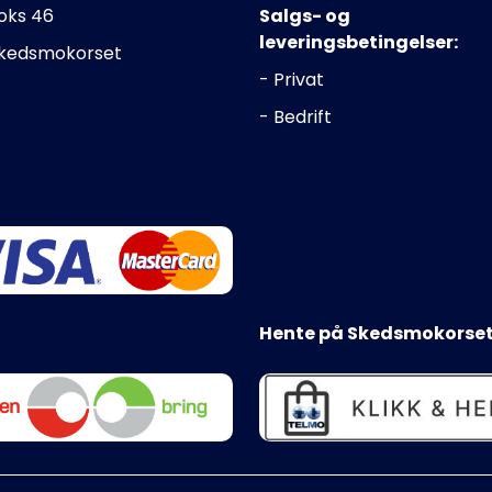
oks 46
Salgs- og
leveringsbetingelser:
Skedsmokorset
- Privat
- Bedrift
Hente på Skedsmokorset