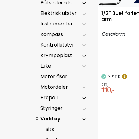
Båtstoler etc.
Elektrisk utstyr
1/2'' Buet forle
arm
Instrumenter
Cetaform
Kompass
Kontrollutstyr
Krympeplast
Luker
Motorlåser
3 STK
219,-
Motordeler
110,-
Propell
Styringer
Verktøy
Bits