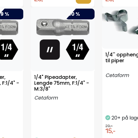
9 %
-50 %
1/4'' opphen
til piper
Cetaform
er,
1/4" Pipeadapter,
F:1/4" -
Lengde 75mm, F:1/4" -
M:3/8"
Cetaform
20+ på lag
29,-
15,-