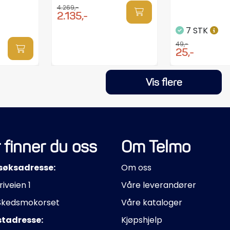
4.269,-
2.135,-
7 STK
49,-
25,-
Vis flere
 finner du oss
Om Telmo
søksadresse:
Om oss
riveien 1
Våre leverandører
Skedsmokorset
Våre kataloger
stadresse:
Kjøpshjelp