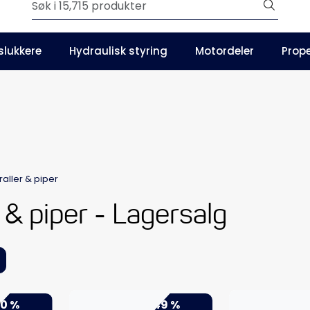
Outlet
slukkere
Hydraulisk styring
Motordeler
Prope
Våre kataloger
raller & piper
 & piper - Lagersalg
0 %
-49 %