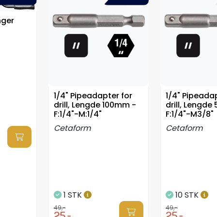
nger
1/4" Pipeadapter for
1/4" Pipeadap
drill, Lengde 100mm -
drill, Lengd
F:1/4"-M:1/4"
F:1/4"-M3/8"
Cetaform
Cetaform
1 STK
10 STK
49,-
49,-
25,-
25,-