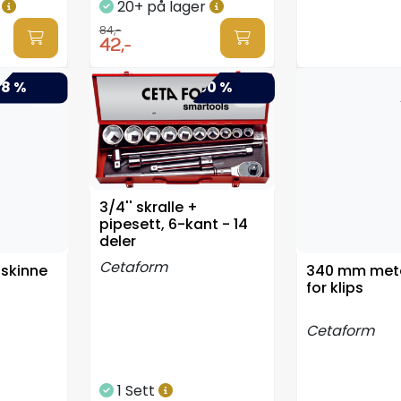
r
20+ på lager
84,-
42,-
8 %
-50 %
3/4'' skralle +
pipesett, 6-kant - 14
deler
Cetaform
skinne
340 mm meta
for klips
Cetaform
1 Sett