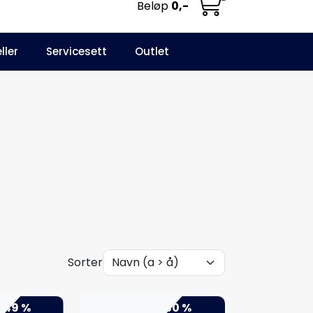
Beløp
0,-
0
ller
Servicesett
Outlet
NO
Infosenter
Favoritter
Logg inn
Sorter
-49 %
-50 %