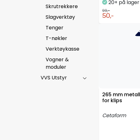
20+ på lage
Skrutrekkere
99,-
50,-
Slagverktøy
Tenger
-4
T-nøkler
Verktøykasse
Vogner &
moduler
VVS Utstyr
265 mm metall
for klips
Cetaform