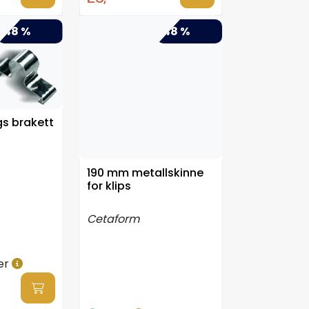
-48 %
-48 %
gs brakett
190 mm metallskinne
for klips
Cetaform
er