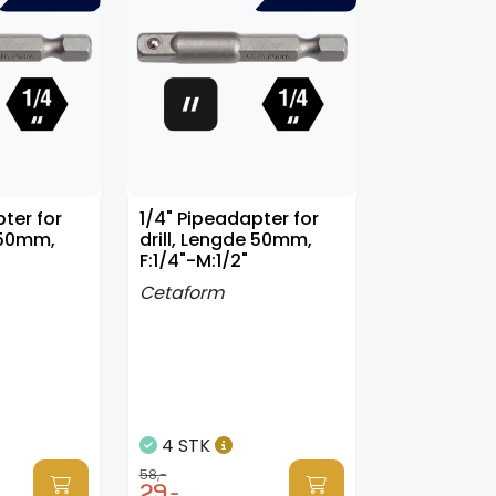
ter for
1/4" Pipeadapter for
e 50mm,
drill, Lengde 50mm,
F:1/4"-M:1/2"
Cetaform
4 STK
58,-
29,-