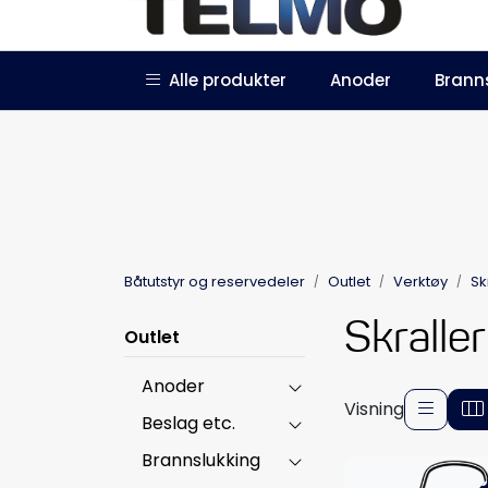
Skip to main content
|
|
Alle produkter
Anoder
Brann
Trustpilot
Forhandlersøknad
Båtutstyr og reservedeler
Outlet
Verktøy
Sk
Skraller
Outlet
Anoder
Visning
Beslag etc.
Brannslukking
-5