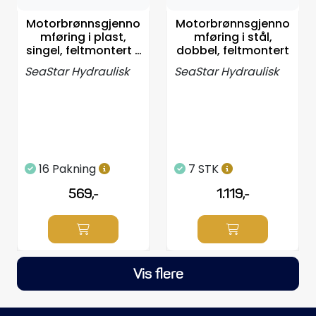
Motorbrønnsgjenno
Motorbrønnsgjenno
mføring i plast,
mføring i stål,
singel, feltmontert -
dobbel, feltmontert
2stk
SeaStar Hydraulisk
SeaStar Hydraulisk
16 Pakning
7 STK
569,-
1.119,-
Vis flere