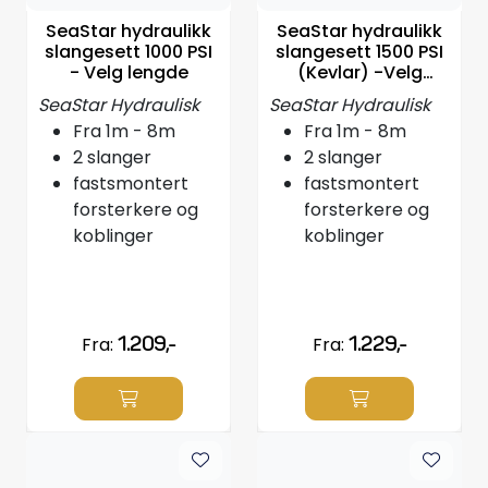
Styring/kontroll
SeaStar hydraulikk
SeaStar hydraulikk
slangesett 1000 PSI
slangesett 1500 PSI
- Velg lengde
(Kevlar) -Velg
Verktøy
lengde
SeaStar Hydraulisk
SeaStar Hydraulisk
Fra 1m - 8m
Fra 1m - 8m
Outlet
2 slanger
2 slanger
fastsmontert
fastsmontert
Motordelsvelger/SONAR
forsterkere og
forsterkere og
koblinger
koblinger
Anoder
Brannslukkere
Fra:
1.209,-
Fra:
1.229,-
Hydraulisk styring
Motordeler