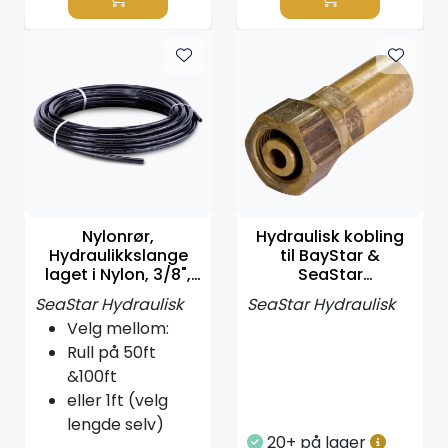
Nylonrør,
Hydraulisk kobling
Hydraulikkslange
til BayStar &
laget i Nylon, 3/8",
SeaStar
Velg lengde
hydraulikkslanger
SeaStar Hydraulisk
SeaStar Hydraulisk
Velg mellom:
Rull på 50ft
&100ft
eller 1ft (velg
lengde selv)
20+ på lager