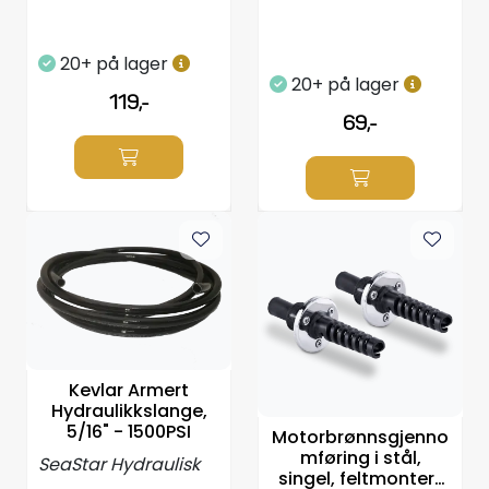
20+ på lager
20+ på lager
119,-
69,-
Kevlar Armert
Hydraulikkslange,
5/16" - 1500PSI
Motorbrønnsgjenno
mføring i stål,
SeaStar Hydraulisk
singel, feltmontert