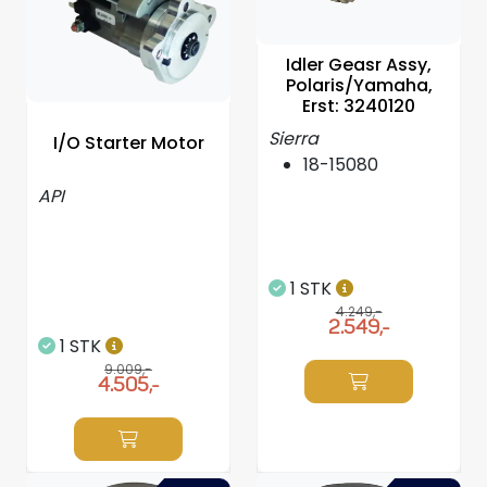
Idler Geasr Assy,
Polaris/Yamaha,
Erst: 3240120
Sierra
I/O Starter Motor
18-15080
API
1 STK
4.249,-
2.549,-
1 STK
9.009,-
4.505,-