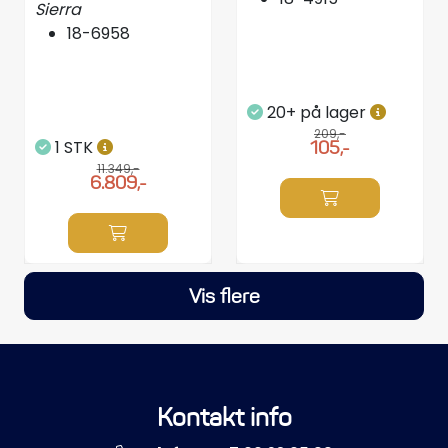
Sierra
18-6958
20+ på lager
209,-
1 STK
105,-
11.349,-
6.809,-
Vis flere
Kontakt info