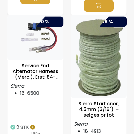
-50 %
-48 %
Service End
Alternator Harness
(Merc.), Erst: 84-
881262A2
Sierra
18-6500
Sierra Start snor,
4.5mm (3/16") -
selges pr fot
Sierra
2 STK
18-4913
489,-