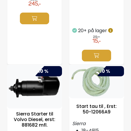
245,-
20+ på lager
29,-
15,-
-40 %
-50 %
Start tau til , Erst:
50-12066A9
Sierra Starter til
Volvo Diesel, erst:
Sierra
881682 mfl.
18-4915