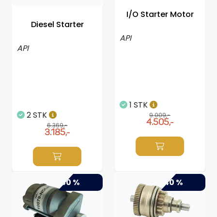
Propeller
I/O Starter Motor
Diesel Starter
Servicesett
API
API
Outlet
1 STK
2 STK
9.009,-
4.505,-
6.369,-
3.185,-
-50 %
-40 %