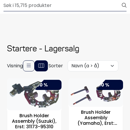
Skip to main content
Outlet
Båtutstyr
Brannslukkere & sikkerhet
Startere - Lagersalg
Elektrisk
Visning
Sorter
Motordeler
-50 %
-50 %
Propeller
Pumper
Brush Holder
Brush Holder
Assembly
Servicesett
Assembly (Suzuki),
(Yamaha), Erst:
Erst: 31173-95310
663-81840-11-00