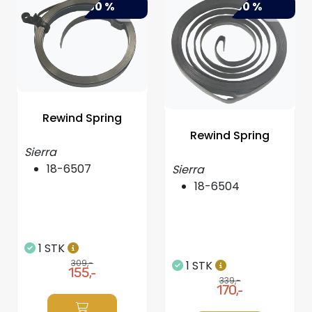
-50 %
-50 %
Rewind Spring
Rewind Spring
Sierra
18-6507
Sierra
18-6504
1 STK
309,-
1 STK
155,-
339,-
170,-