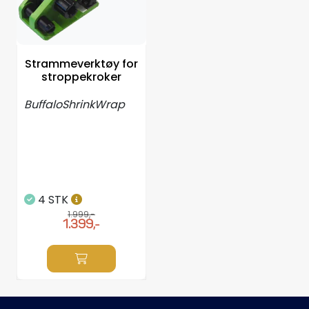
Propeller
Servicesett
Strammeverktøy for
stroppekroker
Outlet
BuffaloShrinkWrap
4 STK
1.999,-
1.399,-