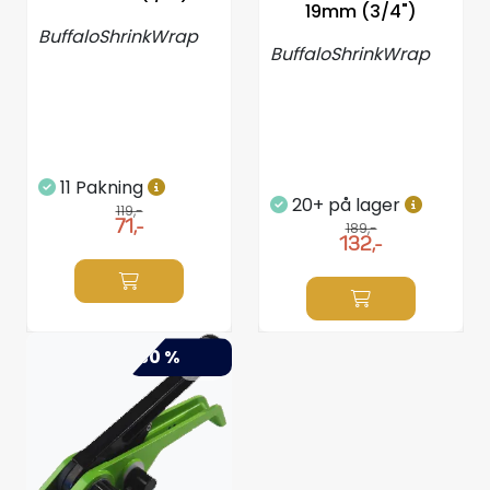
19mm (3/4")
Styring/kontroll
BuffaloShrinkWrap
BuffaloShrinkWrap
Verktøy
Outlet
11 Pakning
Motordelsvelger/SONAR
20+ på lager
119,-
71,-
189,-
132,-
Anoder
Brannslukkere
-30 %
Hydraulisk styring
Motordeler