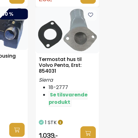
-50 %
ousing
Termostat hus til
Volvo Penta, Erst:
854031
Sierra
18-2777
Se tilsvarende
produkt
1 STK
1.039,-