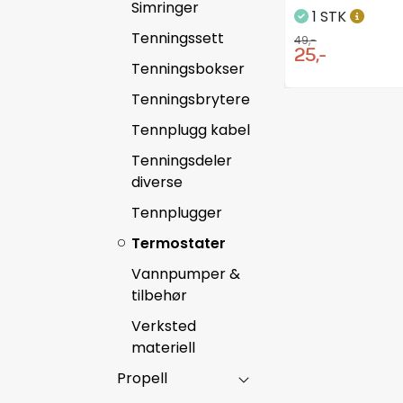
Simringer
1 STK
Tenningssett
49,-
25,-
Tenningsbokser
Tenningsbrytere
Tennplugg kabel
Tenningsdeler
diverse
Tennplugger
Termostater
Vannpumper &
tilbehør
Verksted
materiell
Propell