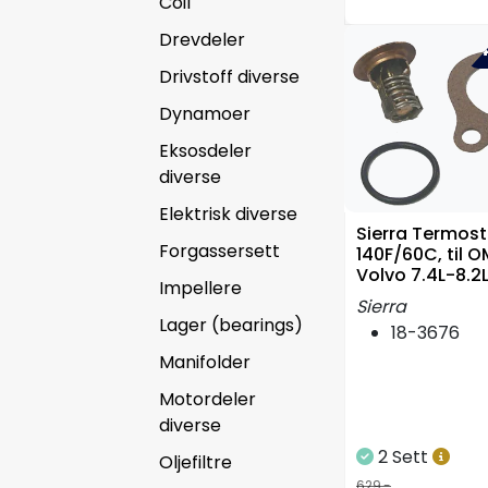
Coil
Drevdeler
-4
Drivstoff diverse
Dynamoer
Eksosdeler
diverse
Elektrisk diverse
Sierra Termost
Forgassersett
140F/60C, til 
Volvo 7.4L-8.2
Impellere
Sierra
Lager (bearings)
18-3676
Manifolder
Motordeler
diverse
2 Sett
Oljefiltre
629,-