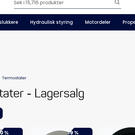
Outlet
slukkere
Hydraulisk styring
Motordeler
Prope
Våre kataloger
Termostater
ater - Lagersalg
0 %
-49 %