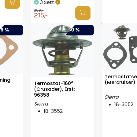
3 Sett
359,-
215,-
9 %
-40 %
Termostatse
ning,
(Mercruiser)
Termostat-160°
(Crusader), Erst:
96358
Sierra
Sierra
18-3652
18-3552