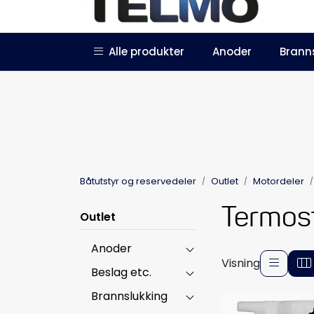
Skip to main content
|
|
Alle produkter
Anoder
Brann
Trustpilot
Forhandlersøknad
Båtutstyr og reservedeler
Outlet
Motordeler
Termost
Outlet
Anoder
Visning
Beslag etc.
Brannslukking
-5