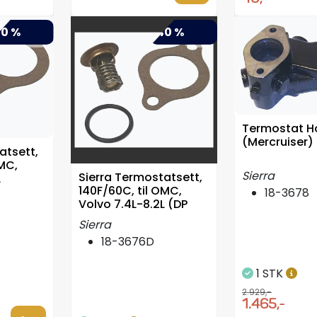
0 %
-40 %
Termostat H
(Mercruiser)
atsett,
OMC,
Sierra
Sierra Termostatsett,
L
140F/60C, til OMC,
18-3678
Volvo 7.4L-8.2L (DP
Sierra
18-3676D
1 STK
2.929,-
1.465,-