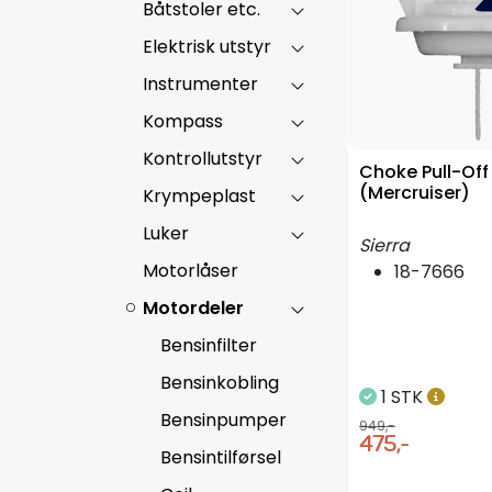
Båtstoler etc.
Elektrisk utstyr
Instrumenter
Kompass
Kontrollutstyr
Choke Pull-Off
(Mercruiser)
Krympeplast
Luker
Sierra
Motorlåser
18-7666
Motordeler
Bensinfilter
Bensinkobling
1 STK
Bensinpumper
949,-
475,-
Bensintilførsel