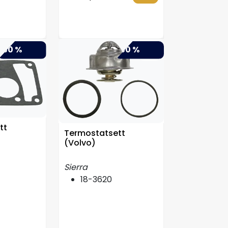
-50 %
-50 %
tt
Termostatsett
(Volvo)
Sierra
18-3620