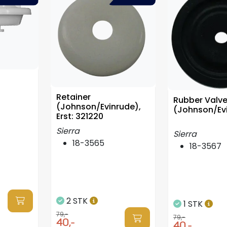
Retainer
Rubber Valv
(Johnson/Evinrude),
(Johnson/Ev
Erst: 321220
Sierra
Sierra
18-3565
18-3567
2 STK
1 STK
79,-
79,-
40,-
40,-