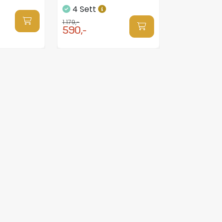
4 Sett
1.179,-
590,-