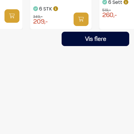
6 Sett
6 STK
519,-
260,-
349,-
209,-
Vis flere