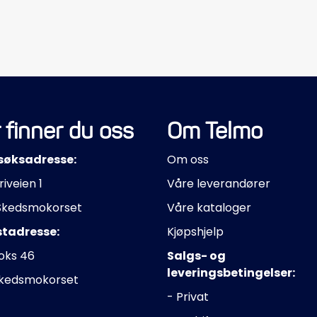
 finner du oss
Om Telmo
søksadresse:
Om oss
riveien 1
Våre leverandører
Skedsmokorset
Våre kataloger
stadresse:
Kjøpshjelp
oks 46
Salgs- og
leveringsbetingelser:
Skedsmokorset
- Privat