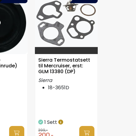
e
Sierra Termostatsett
inrude)
til Mercruiser, erst:
GLM 13380 (DP)
Sierra
18-3651D
1 Sett
399,-
200,-