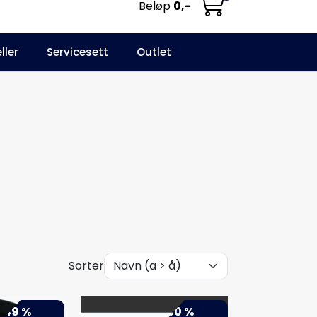
Beløp
0,-
0
ller
Servicesett
Outlet
NO
Infosenter
Favoritter
Logg inn
Sorter
-49 %
-50 %