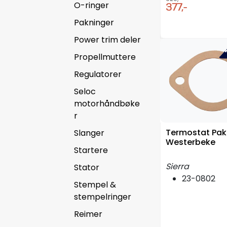
O-ringer
377,-
Pakninger
Power trim deler
-4
Propellmuttere
Regulatorer
Seloc
motorhåndbøke
r
Termostat Pak
Slanger
Westerbeke
Startere
Sierra
Stator
23-0802
Stempel &
stempelringer
Reimer