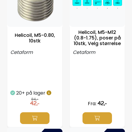
Propeller
Servicesett
Helicoil, M5-M12
Helicoil, M5-0.80,
Outlet
(0.8-1.75), poser på
10stk
10stk, Velg størrelse
Cetaform
Cetaform
20+ på lager
84,-
42,-
Fra:
42,-