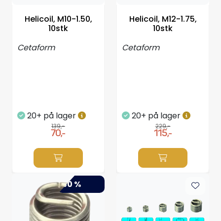
Styring/kontroll
Helicoil, M10-1.50,
Helicoil, M12-1.75,
10stk
10stk
Verktøy
Cetaform
Cetaform
Outlet
Motordelsvelger/SONAR
20+ på lager
20+ på lager
Anoder
139,-
229,-
70,-
115,-
Brannslukkere
Hydraulisk styring
-50 %
Motordeler