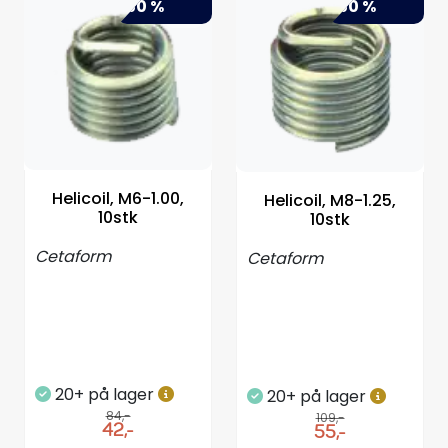
-50 %
-50 %
Helicoil, M6-1.00,
Helicoil, M8-1.25,
10stk
10stk
Cetaform
Cetaform
20+ på lager
20+ på lager
84,-
109,-
42,-
55,-