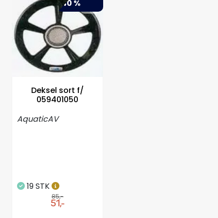
-40 %
Deksel sort f/
059401050
AquaticAV
19 STK
85,-
51,-