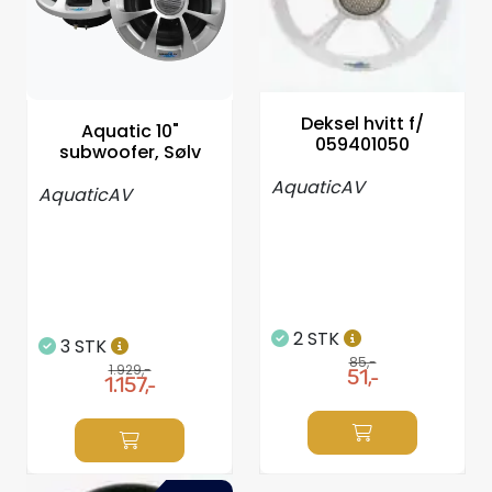
Propeller
Servicesett
Deksel hvitt f/
Aquatic 10"
Outlet
059401050
subwoofer, Sølv
AquaticAV
AquaticAV
2 STK
3 STK
85,-
1.929,-
51,-
1.157,-