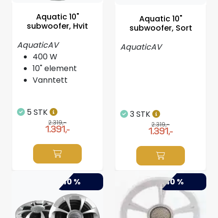
Styring/kontroll
Aquatic 10"
Aquatic 10"
subwoofer, Hvit
subwoofer, Sort
Verktøy
AquaticAV
AquaticAV
400 W
Outlet
10" element
Vanntett
Motordelsvelger/SONAR
5 STK
3 STK
Anoder
2.319,-
2.319,-
1.391,-
1.391,-
Brannslukkere
Hydraulisk styring
-40 %
-40 %
Motordeler