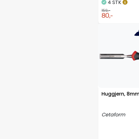
4 STK
159,-
80,-
-5
Huggjern, 8m
Cetaform