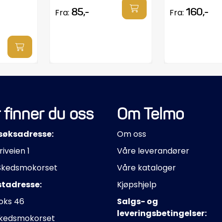
85,-
160,-
Fra:
Fra:
 finner du oss
Om Telmo
søksadresse:
Om oss
riveien 1
Våre leverandører
Skedsmokorset
Våre kataloger
stadresse:
Kjøpshjelp
oks 46
Salgs- og
leveringsbetingelser:
Skedsmokorset