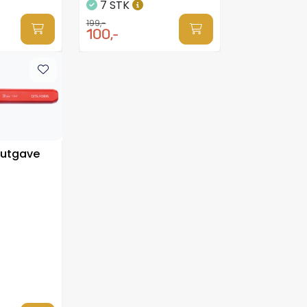
7 STK
199,-
100,-
r utgave