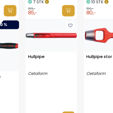
7 STK
10 STK
169,-
159,-
85,-
80,-
0 %
Hullpipe
Hullpipe sto
Cetaform
Cetaform
m