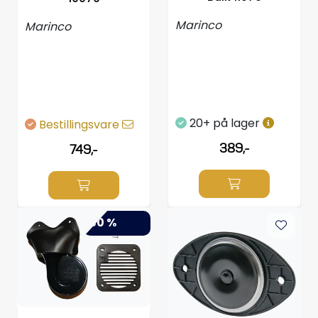
Styring/kontroll
Marinco
Marinco
Verktøy
Outlet
20+ på lager
Bestillingsvare
Motordelsvelger/SONAR
389,-
749,-
Anoder
Brannslukkere
-50 %
Hydraulisk styring
Motordeler