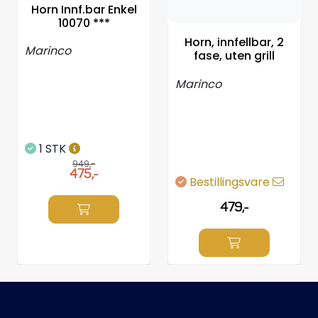
Propeller
Horn Innf.bar Enkel
10070 ***
Horn, innfellbar, 2
Servicesett
Marinco
fase, uten grill
Marinco
Outlet
1 STK
949,-
475,-
Bestillingsvare
479,-