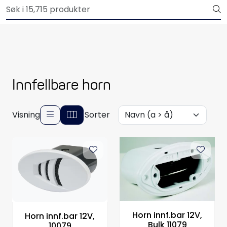
Skip to main content
Outlet
Båtutstyr
Brannslukkere & sikkerhet
Innfellbare horn
Elektrisk
Visning
Sorter
Motordeler
Propeller
Pumper
Servicesett
Horn innf.bar 12V,
Horn innf.bar 12V,
Bulk 11079
10079