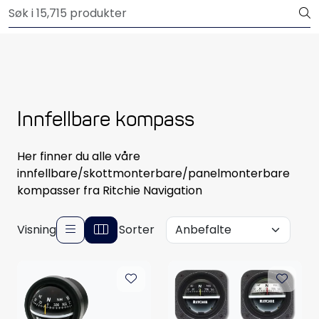
Skip to main content
Outlet
Båtutstyr
Brannslukkere & sikkerhet
Innfellbare kompass
Elektrisk
Her finner du alle våre
innfellbare/skottmonterbare/panelmonterbare
Motordeler
kompasser fra Ritchie Navigation
Propeller
Visning
Sorter
Pumper
Servicesett