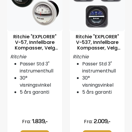
Styring/kontroll
Verktøy
Ritchie "EXPLORER"
Ritchie "EXPLORER"
Outlet
V-57, Innfellbare
V-537, Innfellbare
Kompasser, Velg
Kompasser, Velg
farge
farge
Motordelsvelger/SONAR
Ritchie
Ritchie
Passer Std 3"
Passer Std 3"
Anoder
instrumenthull
instrumenthull
30°
30°
visningsvinkel
visningsvinkel
Brannslukkere
5 års garanti
5 års garanti
Hydraulisk styring
Motordeler
Fra:
1.839,-
Fra:
2.009,-