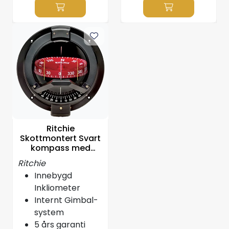
Propeller
Servicesett
Outlet
Ritchie
Skottmontert Svart
kompass med
ravfarget bakgrunn
Ritchie
Innebygd
Inkliometer
Internt Gimbal-
system
5 års garanti