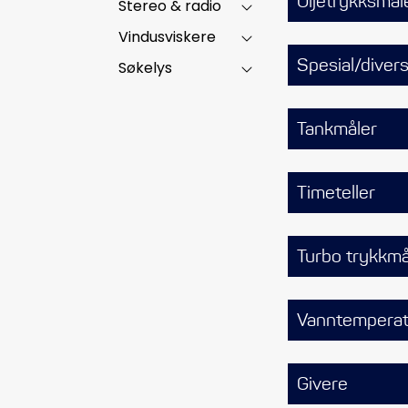
Oljetrykksmål
Stereo & radio
Vindusviskere
Spesial/diver
Søkelys
Tankmåler
Timeteller
Turbo trykkmå
Vanntemperat
Givere