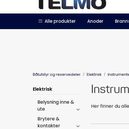
Skip to main content
|
|
Alle produkter
Anoder
Brann
Trustpilot
Forhandlersøknad
Båtutstyr og reservedeler
Elektrisk
Instrument
Instru
Elektrisk
Belysning inne &
Her finner du all
ute
Brytere &
kontakter