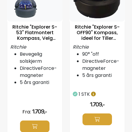
Propeller
Servicesett
Ritchie "Explorer S-
Ritchie "Explorer S-
53" Flatmontert
OFF90" Kompass,
Outlet
Kompass, Velg
ideel for Tiller
farge
styring
Ritchie
Ritchie
Bevegelig
90° "off
solskjerm
DirectiveForce-
DirectiveForce-
magneter
magneter
5 års garanti
5 års garanti
1 STK
1.709,-
Fra:
1.709,-