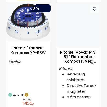
-30 %
Ritchie "Taktikk"
Ritchie "Voyager S-
Kompass XP-98W
87" Flatmontert
Kompass, Velg
Ritchie
farge
Ritchie
Bevegelig
solskjerm
DirectiveForce-
magneter
4 STK
5 års garanti
2.079,-
1.455,-