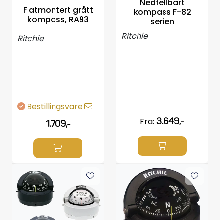
Nedfellbart
Styring/kontroll
Flatmontert grått
kompass F-82
kompass, RA93
serien
Ritchie
Verktøy
Ritchie
Outlet
Motordelsvelger/SONAR
Bestillingsvare
Anoder
Fra:
3.649,-
1.709,-
Brannslukkere
Hydraulisk styring
Motordeler