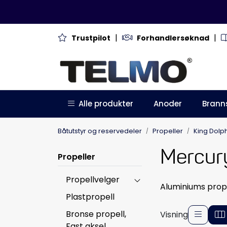
Skip to main content
|
|
Trustpilot
Forhandlersøknad
Alle produkter
Anoder
Brann
Båtutstyr og reservedeler
Propeller
King Dolp
Mercur
Propeller
Propellvelger
Aluminiums prope
Plastpropell
Bronse propell,
Visning
Fast aksel,