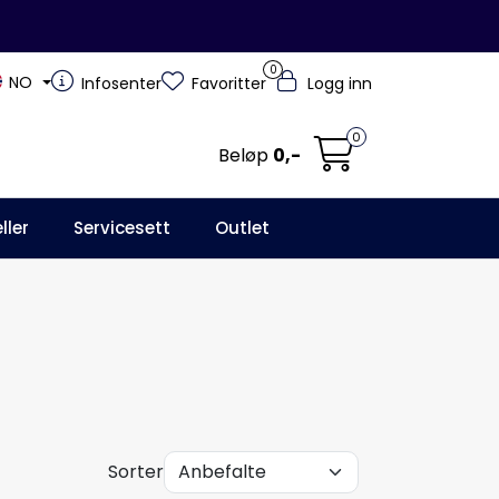
0
NO
Infosenter
Favoritter
Logg inn
0
Beløp
0,-
ller
Servicesett
Outlet
Sorter