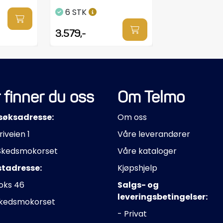
6 STK
3.579,-
 finner du oss
Om Telmo
søksadresse:
Om oss
riveien 1
Våre leverandører
Skedsmokorset
Våre kataloger
stadresse:
Kjøpshjelp
oks 46
Salgs- og
leveringsbetingelser:
Skedsmokorset
- Privat