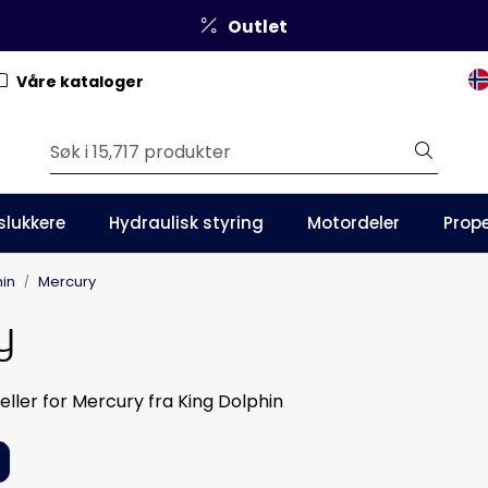
Outlet
Våre kataloger
slukkere
Hydraulisk styring
Motordeler
Prope
hin
Mercury
y
ller for Mercury fra King Dolphin