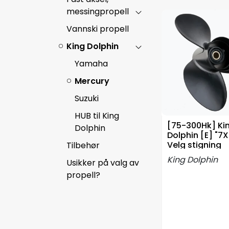
messingpropell
Vannski propell
King Dolphin
Yamaha
Mercury
Suzuki
HUB til King
[75-300Hk] Ki
Dolphin
Dolphin [E] "7X
Velg stigning
Tilbehør
King Dolphin
Usikker på valg av
propell?