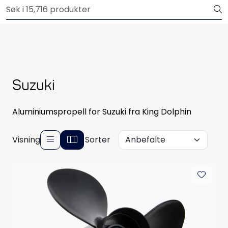
Skip to main content
Outlet
Båtutstyr
Brannslukkere & sikkerhet
Suzuki
Elektrisk
Aluminiumspropell for Suzuki fra King Dolphin
Motordeler
Visning
Sorter
Propeller
Pumper
Servicesett