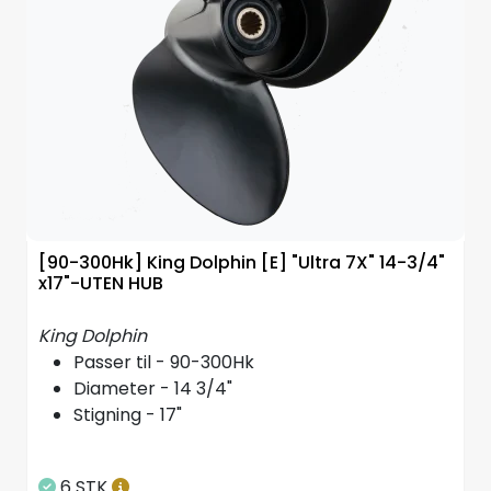
Styring/kontroll
Verktøy
Outlet
Motordelsvelger/SONAR
Anoder
[90-300Hk] King Dolphin [E] "Ultra 7X" 14-3/4"
x17"-UTEN HUB
Brannslukkere
King Dolphin
Passer til - 90-300Hk
Hydraulisk styring
Diameter - 14 3/4"
Stigning - 17"
Motordeler
6 STK