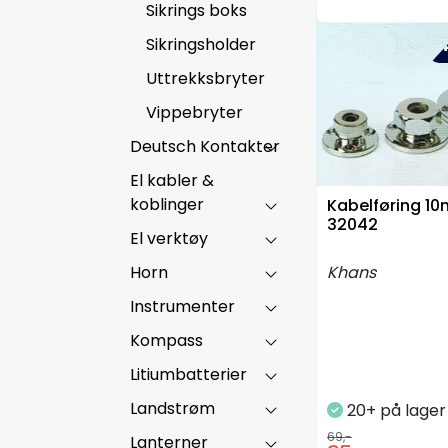
Sikrings boks
Sikringsholder
-4
Uttrekksbryter
Vippebryter
Deutsch Kontakter
El kabler &
koblinger
Kabelføring 1
32042
El verktøy
Horn
Khans
Instrumenter
Kompass
Litiumbatterier
Landstrøm
20+ på lage
69,-
Lanterner