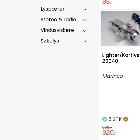
35,-
Lyspærer
-5
Stereo & radio
Vindusviskere
Søkelys
Lighter/Kartlys 
20040
Marinco
8 STK
639,-
320,-