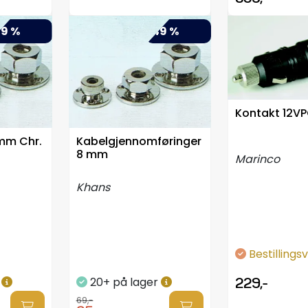
9 %
-49 %
Kontakt 12V
0mm Chr.
Kabelgjennomføringer
8 mm
Marinco
Khans
Bestillings
r
20+ på lager
229,-
69,-