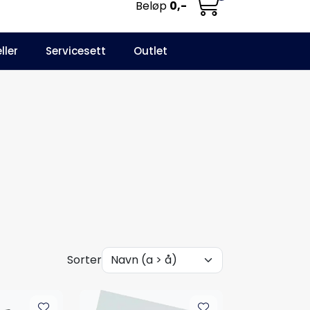
Beløp
0,-
0
ller
Servicesett
Outlet
NO
Infosenter
Favoritter
Logg inn
Sorter