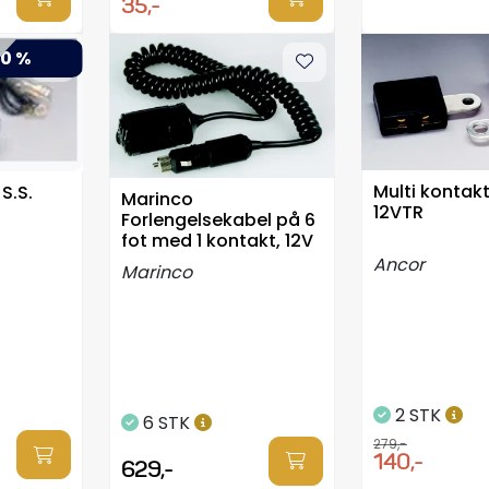
35,-
0 %
Multi kontakt
S.S.
Marinco
12VTR
Forlengelsekabel på 6
fot med 1 kontakt, 12V
Ancor
Marinco
2 STK
6 STK
279,-
140,-
629,-