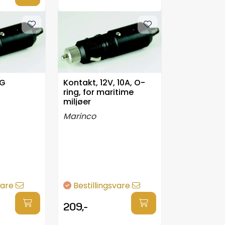
PG
Kontakt, 12V, 10A, O-
ring, for maritime
miljøer
Marinco
vare
Bestillingsvare
209,-