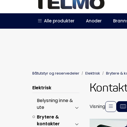
Skip to main content
|
|
Alle produkter
Anoder
Brann
Trustpilot
Forhandlersøknad
Båtutstyr og reservedeler
Elektrisk
Brytere & k
Kontak
Elektrisk
Belysning inne &
Visning
ute
Brytere &
kontakter
-5