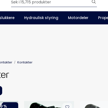
Outlet
slukkere
Hydraulisk styring
Motordeler
Prope
Våre kataloger
ontakter
Kontakter
ter
0 %