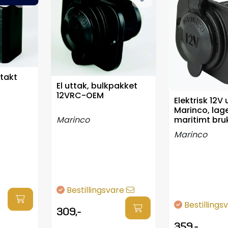
ntakt
El uttak, bulkpakket
12VRC-OEM
Elektrisk 12V 
Marinco, lage
Marinco
maritimt bru
Marinco
Bestillingsvare
Bestillings
309,-
359,-