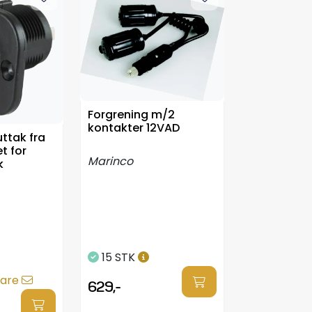
Forgrening m/2
kontakter 12VAD
uttak fra
t for
Marinco
k
15 STK
vare
629,-