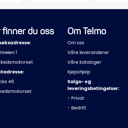
 finner du oss
Om Telmo
søksadresse:
Om oss
riveien 1
Våre leverandører
Skedsmokorset
Våre kataloger
stadresse:
Kjøpshjelp
oks 46
Salgs- og
leveringsbetingelser:
Skedsmokorset
- Privat
- Bedrift