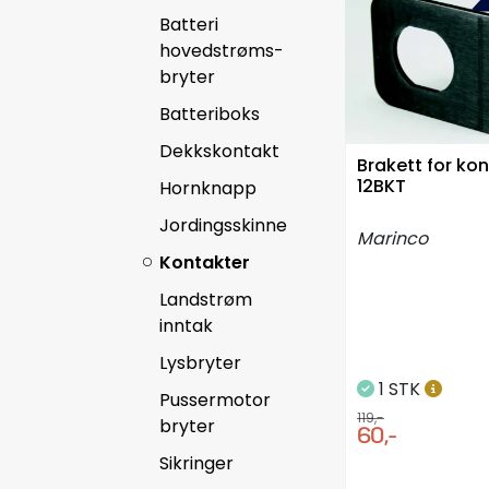
Batteri
hovedstrøms-
bryter
Batteriboks
Dekkskontakt
Brakett for ko
12BKT
Hornknapp
Jordingsskinne
Marinco
Kontakter
Landstrøm
inntak
Lysbryter
1 STK
Pussermotor
119,-
bryter
60,-
Sikringer