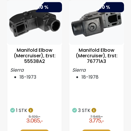
-40 %
-50 %
Manifold Elbow
Manifold Elbow
(Mercruiser), Erst:
(Mercruiser), Erst:
55538A2
76771A3
Sierra
Sierra
18-1973
18-1978
1 STK
3 STK
5.109,-
7.549,-
3.065,-
3.775,-