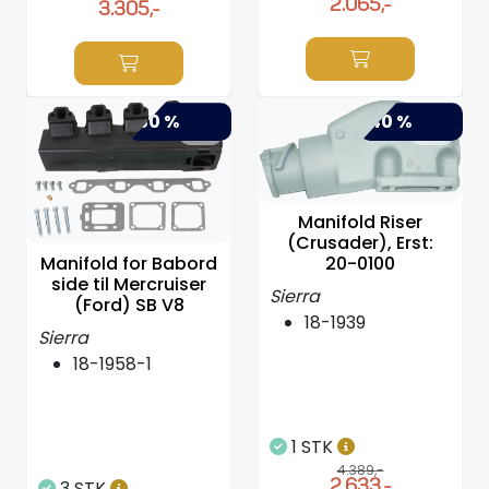
2.065,-
3.305,-
-50 %
-40 %
Manifold Riser
(Crusader), Erst:
20-0100
Manifold for Babord
side til Mercruiser
Sierra
(Ford) SB V8
18-1939
Sierra
18-1958-1
1 STK
4.389,-
2.633,-
3 STK