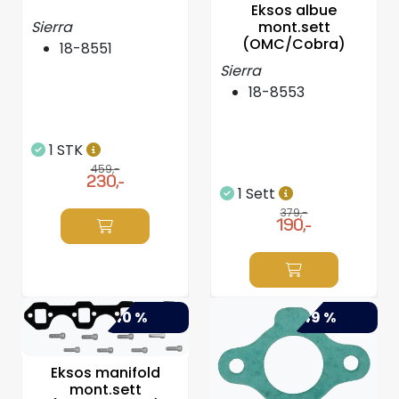
Eksos albue
Styring/kontroll
mont.sett
Sierra
(OMC/Cobra)
18-8551
Verktøy
Sierra
18-8553
Outlet
1 STK
Motordelsvelger/SONAR
459,-
230,-
1 Sett
Anoder
379,-
190,-
Brannslukkere
Hydraulisk styring
-40 %
-49 %
Motordeler
Eksos manifold
mont.sett