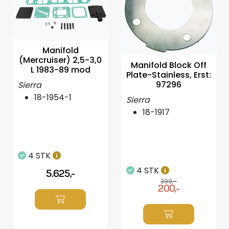
Manifold
(Mercruiser) 2,5-3,0
Manifold Block Off
L 1983-89 mod
Plate-Stainless, Erst:
97296
Sierra
18-1954-1
Sierra
18-1917
4 STK
4 STK
5.625,-
399,-
200,-