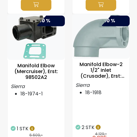
-50 %
-50 %
Manifold Elbow-2
Manifold Elbow
1/2" Inlet
(Mercruiser), Erst:
(Crusader), Erst:
98502A2
97386
Sierra
Sierra
18-1918
18-1974-1
2 STK
1 STK
4.129,-
6.609,-