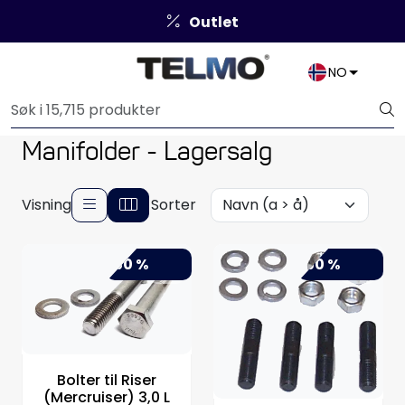
Skip to main content
Outlet
NO
Båtutstyr
Brannslukkere & sikkerhet
Manifolder - Lagersalg
Elektrisk
Visning
Sorter
Motordeler
-50 %
-50 %
Propeller
Pumper
Servicesett
Bolter til Riser
(Mercruiser) 3,0 L