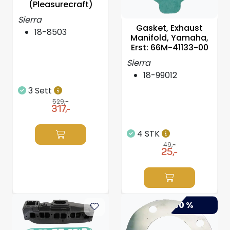
(Pleasurecraft)
Propeller
Sierra
Gasket, Exhaust
18-8503
Servicesett
Manifold, Yamaha,
Erst: 66M-41133-00
Outlet
Sierra
18-99012
3 Sett
529,-
317,-
4 STK
49,-
25,-
-50 %