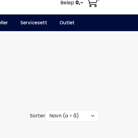
Beløp
0,-
0
ller
Servicesett
Outlet
NO
Infosenter
Favoritter
Logg inn
Sorter