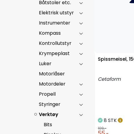
Båtstoler etc.
Elektrisk utstyr
Instrumenter
Kompass
Kontrollutstyr
Krympeplast
Spissmeisel, 
Luker
Motorlåser
Cetaform
Motordeler
Propell
Styringer
Verktøy
8 STK
Bits
109,-
55,-