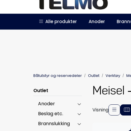
Skip to main content
|
|
Alle produkter
Anoder
Brann
Trustpilot
Forhandlersøknad
Båtutstyr og reservedeler
Outlet
Verktøy
Me
Meisel 
Outlet
Anoder
Visning
Beslag etc.
Brannslukking
-5