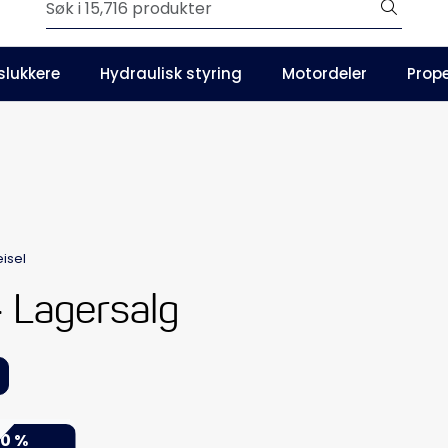
Outlet
slukkere
Hydraulisk styring
Motordeler
Prope
Våre kataloger
isel
- Lagersalg
0 %