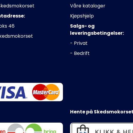
Skedsmokorset
Våre kataloger
stadresse:
Kjøpshjelp
oks 46
Salgs- og
leveringsbetingelser:
Skedsmokorset
- Privat
- Bedrift
Hente på Skedsmokorset