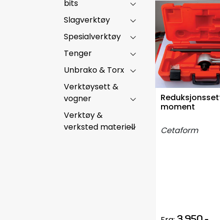
bits
Slagverktøy
Spesialverktøy
Tenger
Unbrako & Torx
Verktøysett &
Reduksjonssett
vogner
moment
Verktøy &
verksted materiell
Cetaform
3.950,-
Fra: