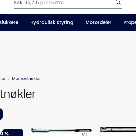
Outlet
slukkere
Hydraulisk styring
Motordeler
Prope
Våre kataloger
ler
Momentnøkler
nøkler
0 %