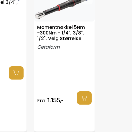
 3/4'',
Momentnøkkel 5Nm
-300Nm - 1/4", 3/8",
1/2", Velg Størrelse
Cetaform
1.155,-
Fra: