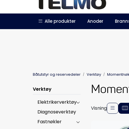
Skip to main content
|
|
Alle produkter
Anoder
Brann
Trustpilot
Forhandlersøknad
Båtutstyr og reservedeler
Verktøy
Momentnøk
Moment
Verktøy
Elektrikerverktøy
Visning
Diagnoseverktøy
Fastnøkler
-5