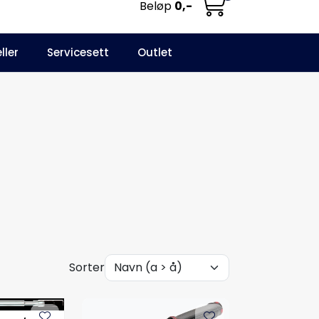
Beløp
0,-
0
ller
Servicesett
Outlet
NO
Infosenter
Favoritter
Logg inn
Sorter