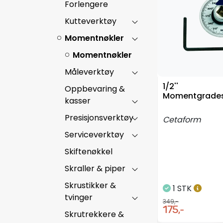
Forlengere
Kutteverktøy
Momentnøkler
Momentnøkler
Måleverktøy
1/2''
Oppbevaring &
Momentgrades
kasser
Presisjonsverktøy
Cetaform
Serviceverktøy
Skiftenøkkel
Skraller & piper
Skrustikker &
1 STK
tvinger
349,-
175,-
Skrutrekkere &