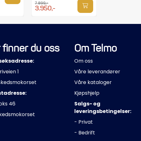
7.899,-
3.950,-
 finner du oss
Om Telmo
søksadresse:
Om oss
riveien 1
Våre leverandører
Skedsmokorset
Våre kataloger
stadresse:
Kjøpshjelp
oks 46
Salgs- og
leveringsbetingelser:
Skedsmokorset
- Privat
- Bedrift