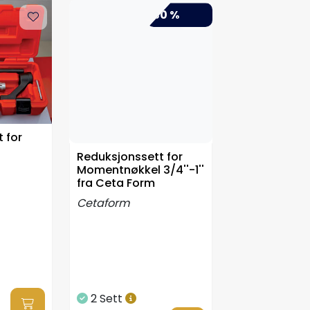
-50 %
 for
Reduksjonssett for
Momentnøkkel 3/4''-1''
fra Ceta Form
Cetaform
2 Sett