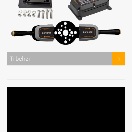
Propeller
Servicesett
Outlet
Tilbehør