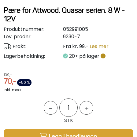
Styring/kontroll
Pære for Attwood. Quasar serien. 8 W -
12V
Verktøy
Produktnummer:
052991005
Lev. prodnr:
9230-7
Outlet
Frakt:
Fra kr. 99,-
Les mer
Lagerbeholdning:
20+ på lager
Motordelsvelger/SONAR
Anoder
139,-
70,-
-50 %
Brannslukkere
inkl. mva.
Hydraulisk styring
-
+
STK
Motordeler
Legg i handlevogn