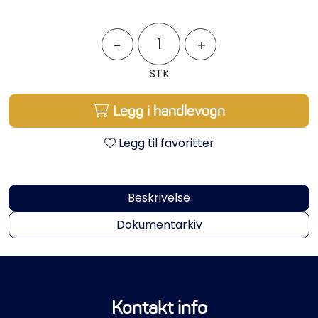
Styring/kontroll
-
+
Verktøy
STK
Outlet
Legg i handlevogn
Motordelsvelger/SONAR
Legg til favoritter
Anoder
Beskrivelse
Brannslukkere
Dokumentarkiv
Hydraulisk styring
Motordeler
Kontakt info