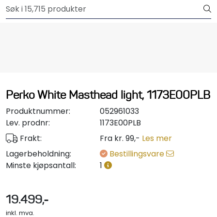
Skip to main content
Outlet
Båtutstyr
Brannslukkere & sikkerhet
Perko White Masthead light, 1173E00PLB
Elektrisk
Produktnummer:
052961033
Motordeler
Lev. prodnr:
1173E00PLB
Frakt:
Fra kr. 99,-
Les mer
Propeller
Lagerbeholdning:
Bestillingsvare
Minste kjøpsantall:
1
Pumper
19.499,-
Servicesett
inkl. mva.