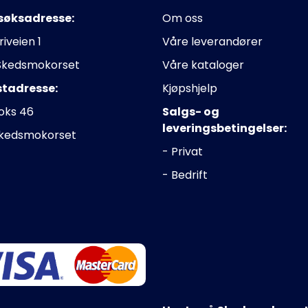
søksadresse:
Om oss
riveien 1
Våre leverandører
Skedsmokorset
Våre kataloger
stadresse:
Kjøpshjelp
oks 46
Salgs- og
leveringsbetingelser:
Skedsmokorset
- Privat
- Bedrift