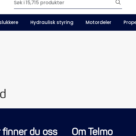
Outlet
slukkere
Hydraulisk styring
Motordeler
Prope
Våre kataloger
ed
 finner du oss
Om Telmo