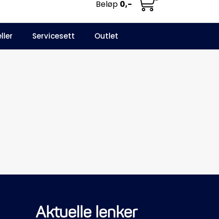
Beløp
0,-
0
ller
Servicesett
Outlet
NO
Infosenter
Favoritter
Logg inn
Aktuelle lenker