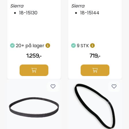
00-00
00
Sierra
Sierra
18-15130
18-15144
20+ på lager
9 STK
1.259,-
719,-