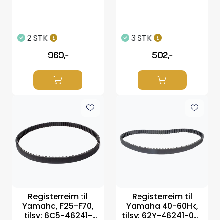
2 STK
3 STK
969,-
502,-
Registerreim til
Registerreim til
Yamaha, F25-F70,
Yamaha 40-60Hk,
tilsv: 6C5-46241-
tilsv: 62Y-46241-00-