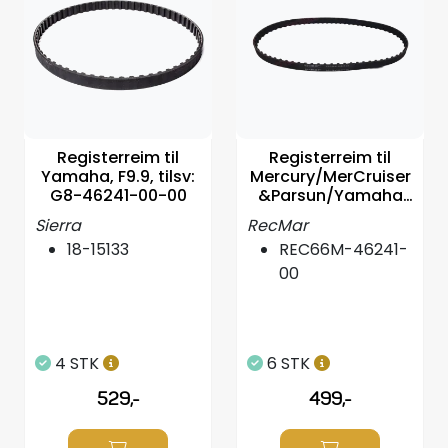
Propeller
Servicesett
Outlet
Registerreim til
Registerreim til
Yamaha, F9.9, tilsv:
Mercury/MerCruiser
G8-46241-00-00
&Parsun/Yamaha
9.9Hk-15Hk
Sierra
RecMar
18-15133
REC66M-46241-
00
4 STK
6 STK
529,-
499,-