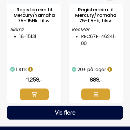
Registerreim til
Registerreim til
Mercury/Yamaha
Mercury/Yamaha
75-115Hk, tilsv:
75-115Hk, tilsv:
67F4624100
67F4624100
Sierra
RecMar
18-15131
REC67F-46241-
00
1 STK
20+ på lager
1.259,-
889,-
Vis flere