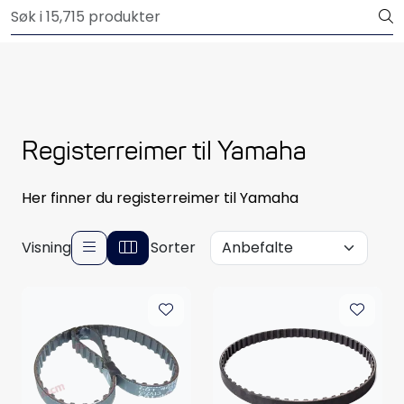
Skip to main content
Outlet
Båtutstyr
Brannslukkere & sikkerhet
Registerreimer til Yamaha
Elektrisk
Her finner du registerreimer til Yamaha
Motordeler
Visning
Sorter
Propeller
Pumper
Servicesett