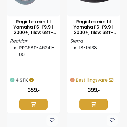
Styring/kontroll
Verktøy
Registerreim til
Registerreim til
Yamaha F6-F9.9 |
Yamaha F6-F9.9 |
2000+, tilsv: 68T-
2000+, tilsv: 68T-
Outlet
46241-00
46241-00
RecMar
Sierra
REC68T-46241-
18-15138
Motordelsvelger/SONAR
00
Anoder
4 STK
Bestillingsvare
Brannslukkere
359,-
399,-
Hydraulisk styring
Motordeler