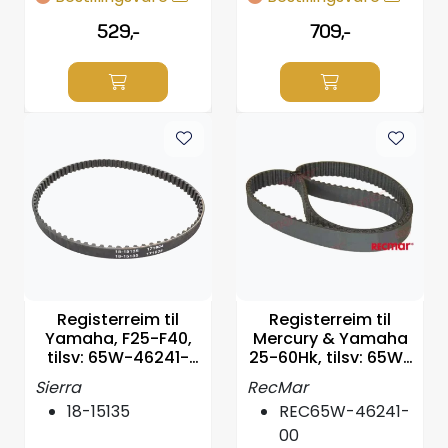
529,-
709,-
Registerreim til
Registerreim til
Yamaha, F25-F40,
Mercury & Yamaha
tilsv: 65W-46241-
25-60Hk, tilsv: 65W-
00-00
46241
Sierra
RecMar
18-15135
REC65W-46241-
00