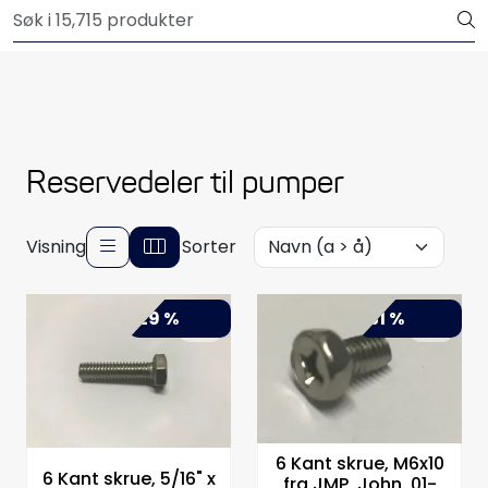
Skip to main content
Outlet
Båtutstyr
Brannslukkere & sikkerhet
Reservedeler til pumper
Elektrisk
Visning
Sorter
Motordeler
-29 %
-31 %
Propeller
Pumper
Servicesett
6 Kant skrue, M6x10
6 Kant skrue, 5/16" x
fra JMP, John. 01-