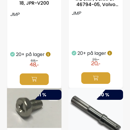
18, JPR-V200
46794-05, Volvo
Styring/kontroll
804776
JMP
JMP
Verktøy
Outlet
20+ på lager
Motordelsvelger/SONAR
20+ på lager
29,-
68,-
20,-
48,-
Anoder
Brannslukkere
-31 %
-30 %
Hydraulisk styring
Motordeler