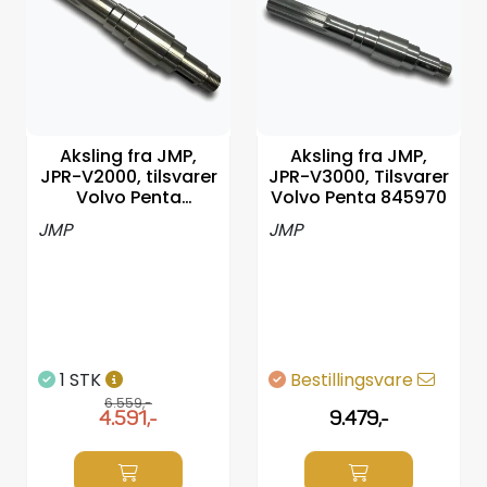
Aksling fra JMP,
Aksling fra JMP,
JPR-V2000, tilsvarer
JPR-V3000, Tilsvarer
Volvo Penta
Volvo Penta 845970
3838208
JMP
JMP
1 STK
Bestillingsvare
6.559,-
4.591,-
9.479,-