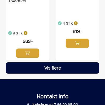
THMarine
4 STK
619,-
9 STK
369,-
Vis flere
Kontakt info
Telefon:
+47 66 92 65 00