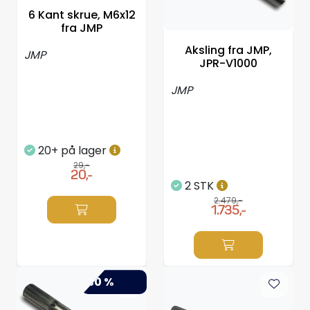
Propeller
6 Kant skrue, M6x12
fra JMP
Servicesett
Aksling fra JMP,
JMP
JPR-V1000
Outlet
JMP
20+ på lager
29,-
20,-
2 STK
2.479,-
1.735,-
-30 %