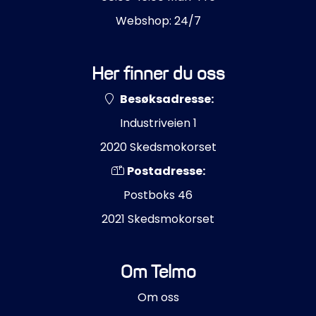
Styring/kontroll
Webshop: 24/7
Verktøy
Her finner du oss
Outlet
Besøksadresse:
Industriveien 1
Motordelsvelger/SONAR
2020 Skedsmokorset
Anoder
Postadresse:
Postboks 46
Brannslukkere
2021 Skedsmokorset
Hydraulisk styring
Om Telmo
Motordeler
Om oss