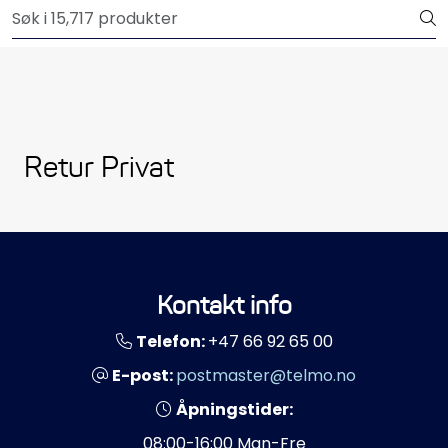
Skip to main content
Outlet
Båtutstyr
Brannslukkere & sikkerhet
Retur Privat
Elektrisk
Motordeler
Kontakt info
Propeller
Telefon:
+47 66 92 65 00
Pumper
E-post:
postmaster@telmo.no
Åpningstider:
Servicesett
08:00-16:00 Man-Fre