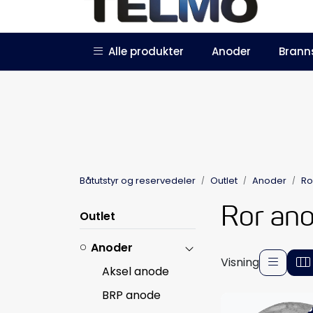
Skip to main content
|
|
Alle produkter
Anoder
Brann
Trustpilot
Forhandlersøknad
Båtutstyr og reservedeler
Outlet
Anoder
Ro
Ror ano
Outlet
Anoder
Visning
Aksel anode
BRP anode
-5