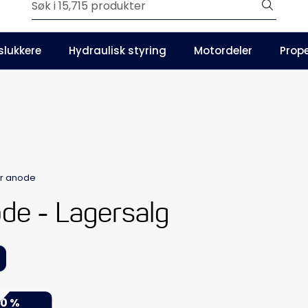
Outlet
slukkere
Hydraulisk styring
Motordeler
Prope
Våre kataloger
r anode
de - Lagersalg
0 %