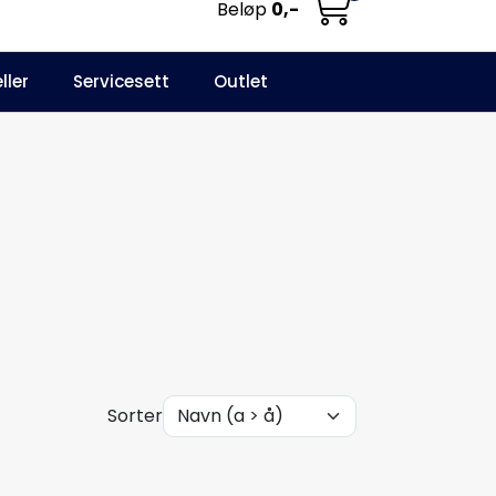
Beløp
0,-
0
ller
Servicesett
Outlet
NO
Infosenter
Favoritter
Logg inn
Sorter