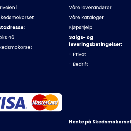
riveien 1
Våre leverandører
Skedsmokorset
Våre kataloger
stadresse:
Kjøpshjelp
oks 46
Salgs- og
leveringsbetingelser:
Skedsmokorset
- Privat
- Bedrift
Hente på Skedsmokorset