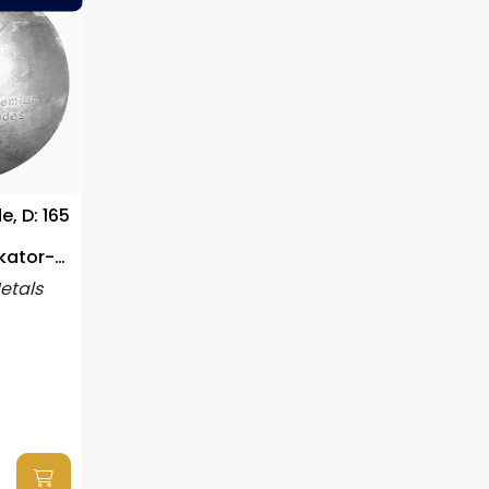
, D: 165
kator-
etals