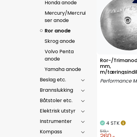
Honda anode
Mercury/Mercrui
ser anode
Ror anode
Skrog anode
Volvo Penta
anode
Ror-/Trimanode
mm,
Yamaha anode
m/tæringsindi
Aluminium
Beslag etc.
Performance M
Brannslukking
Båtstoler etc.
Elektrisk utstyr
Instrumenter
4 STK
Kompass
519,-
260,-