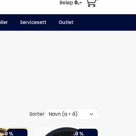
Beløp
0,-
0
ller
Servicesett
Outlet
NO
Infosenter
Favoritter
Logg inn
Sorter
-50 %
-40 %