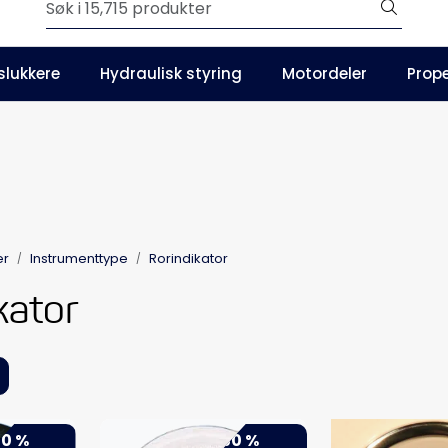
Outlet
slukkere
Hydraulisk styring
Motordeler
Prope
Våre kataloger
er
Instrumenttype
Rorindikator
kator
0 %
-50 %