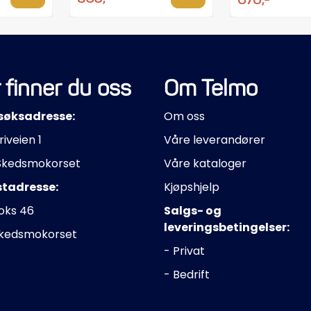
 finner du oss
Om Telmo
søksadresse:
Om oss
riveien 1
Våre leverandører
Skedsmokorset
Våre kataloger
stadresse:
Kjøpshjelp
oks 46
Salgs- og
leveringsbetingelser:
Skedsmokorset
- Privat
- Bedrift