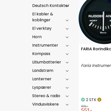
Deutsch Kontakter
El kabler &
koblinger
El verktøy
Horn
Instrumenter
FARIA Rorindik
Kompass
Litiumbatterier
Faria Instrume
Landstrøm
Lanterner
Lyspærer
Stereo & radio
2 STK
Vindusviskere
919,-
551,-