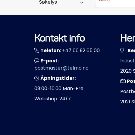
Søkelys
Kontakt info
Her
Telefon:
+47 66 92 65 00
Be
E-post:
Indust
postmaster@telmo.no
2020 
Åpningstider:
Po
08:00-16:00 Man-Fre
Postb
Webshop: 24/7
2021 