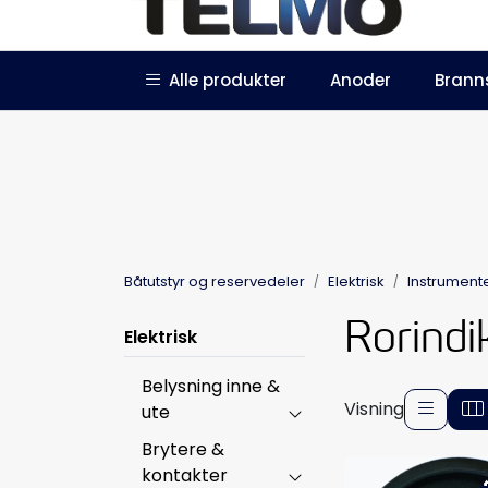
Skip to main content
|
|
Alle produkter
Anoder
Brann
Trustpilot
Forhandlersøknad
Båtutstyr og reservedeler
Elektrisk
Instrument
Rorindi
Elektrisk
Belysning inne &
Visning
ute
Brytere &
kontakter
-4