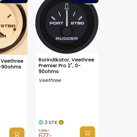
Rorindikator, Veethree
, Veethree
Premier Pro 2", 0-
 0-90ohms
90ohms
Veethree
3 STK
1.129,-
677,-