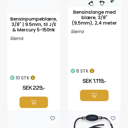
Styrning/kontroll
Bensinslange med
blære, 3/8"
Bensinpumpeblære,
Verktyg
(9,5mm), 2,4 meter
3/8" | 9.5mm, til J/E
& Mercury 5-150Hk
Sierra
Super Outlet
Sierra
Motordelsväljare/SONAR
Anoder
8 STK
10 STK
SEK 1.119,-
Brandsläckare
SEK 229,-
Hydrauliks styrning
Motordelar