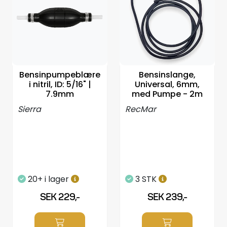
Propellrar
Servicekit
Super Outlet
Bensinpumpeblære
Bensinslange,
i nitril, ID: 5/16" |
Universal, 6mm,
7.9mm
med Pumpe - 2m
Sierra
RecMar
20+ i lager
3 STK
SEK 229,-
SEK 239,-