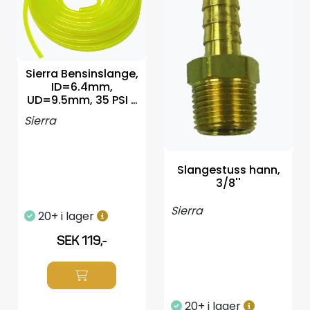
Sierra Bensinslange,
ID=6.4mm,
UD=9.5mm, 35 PSI -
pr fot
Sierra
Slangestuss hann,
3/8''
Sierra
20+ i lager
SEK 119,-
20+ i lager