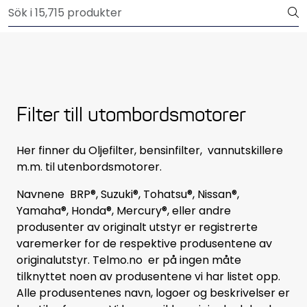
Skip to main content
Outlet
Båtutrustning
Brandsläckare och säkerhet
Filter till utombordsmotorer
Elektriskt
Her finner du Oljefilter, bensinfilter, vannutskillere
m.m. til utenbordsmotorer.
Motordelar
Navnene BRP®, Suzuki®, Tohatsu®, Nissan®,
Propellrar
Yamaha®, Honda®, Mercury®, eller andre
produsenter av originalt utstyr er registrerte
varemerker for de respektive produsentene av
Pumpar
originalutstyr. Telmo.no er på ingen måte
tilknyttet noen av produsentene vi har listet opp.
Servicekit
Alle produsentenes navn, logoer og beskrivelser er